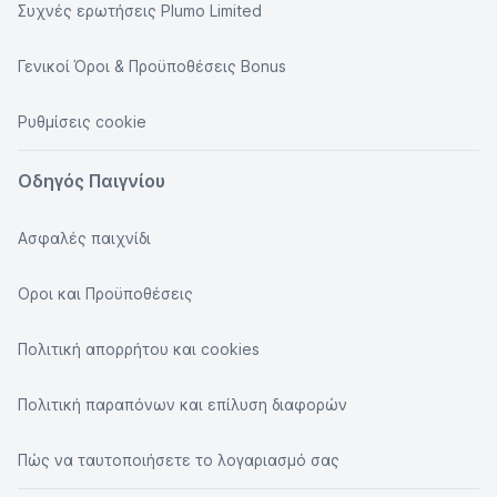
Συχνές ερωτήσεις Plumo Limited
Γενικοί Όροι & Προϋποθέσεις Bonus
Ρυθμίσεις cookie
Οδηγός Παιγνίου
Ασφαλές παιχνίδι
Οροι και Προϋποθέσεις
Πολιτική απορρήτου και cookies
Πολιτική παραπόνων και επίλυση διαφορών
Πώς να ταυτοποιήσετε το λογαριασμό σας