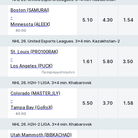
1
X
2
Boston (SAMURAI)
-
5.10
4.30
1.54
Minnesota (ALEEX)
40:00
NHL 26. United Esports Leagues. 3x4 min. Kazakhstan-2
1
X
2
St. Louis (PRO100RAK)
-
1.61
5.80
3.50
Los Angeles (PUCK)
Προγραμματισμένο
NHL 26. H2H-1 LIGA. 3x4 min. Khabarovsk
1
X
2
Colorado (MASTER_ILY)
-
5.50
3.70
1.58
Tampa Bay (GoRoX)
40:00
NHL 26. H2H-2 LIGA. 3x4 min. Khabarovsk
1
X
2
Utah Mammoth (BIBKACHAD)