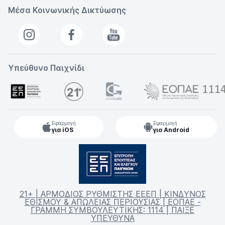
Μέσα Κοινωνικής Δικτύωσης
Υπεύθυνο Παιχνίδι
Εφαρμογή
Εφαρμογή
για iOS
για Android
21+ | ΑΡΜΟΔΙΟΣ ΡΥΘΜΙΣΤΗΣ ΕΕΕΠ | ΚΙΝΔΥΝΟΣ
ΕΘΙΣΜΟΥ & ΑΠΩΛΕΙΑΣ ΠΕΡΙΟΥΣΙΑΣ | ΕΟΠΑΕ -
ΓΡΑΜΜΗ ΣΥΜΒΟΥΛΕΥΤΙΚΗΣ: 1114 | ΠΑΙΞΕ
ΥΠΕΥΘΥΝΑ