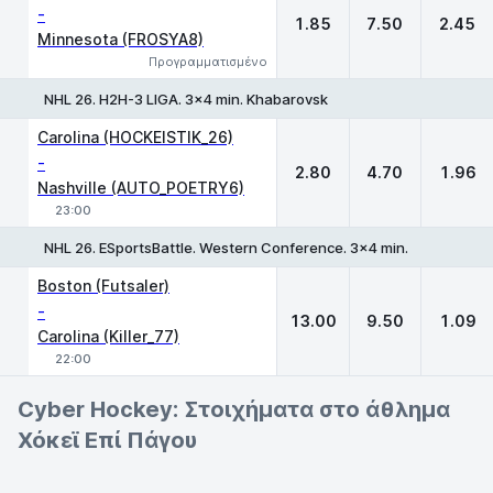
-
1.85
7.50
2.45
Minnesota (FROSYA8)
Προγραμματισμένο
NHL 26. H2H-3 LIGA. 3x4 min. Khabarovsk
1
X
2
Carolina (HOCKEISTIK_26)
-
2.80
4.70
1.96
Nashville (AUTO_POETRY6)
23:00
NHL 26. ESportsBattle. Western Conference. 3x4 min.
1
X
2
Boston (Futsaler)
-
13.00
9.50
1.09
Carolina (Killer_77)
22:00
Cyber Hockey: Στοιχήματα στο άθλημα
Χόκεϊ Επί Πάγου