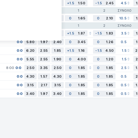
00
1:2
(0-0
(…1-0)
9.00
4.50
1.33
+1.5
1.50
-1.5
2.45
4.5
1
1-0)
N. KHABAROVSK
1
X
2
1
2
ΣΎΝΟΛΟ
00
4:4
(2-3
(…1-1)
2.25
3.50
2.85
0
1.65
0
2.10
10.5
1
1-1)
NCE. 3X4 MIN.
1
X
2
1
2
ΣΎΝΟΛΟ
8:00
0:0
6.30
5.30
1.33
+1.5
1.87
-1.5
1.83
3.5
1
0:0
5.80
1.97
2.40
0
3.45
0
1.26
0.5
1
0:0
6.20
2.55
1.85
+1.5
1.16
-1.5
4.50
1.5
2
0:0
5.55
2.55
1.90
0
4.00
0
1.20
1.5
2
8:00
0:0
2.50
3.35
2.50
0
1.85
0
1.85
2.5
1
0:0
4.30
1.57
4.30
0
1.85
0
1.85
0.5
2
0:0
3.15
2.17
3.15
0
1.85
0
1.85
0.5
1
0:0
3.40
1.97
3.40
0
1.85
0
1.85
0.5
1