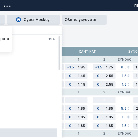
...
ΕΙΚΟΝΙΚΆ ΠΑΙΧΝΊΔΙΑ
ΑΠΟΤΕΛΕΣΜΑΤΑ
ΆΡΘΡΑ
ΕΦΑΡΜΟΓ
Π
Cyber Hockey
Όλα τα γεγονότα
ήματα
394
ΑΠΟΤΈΛΕΣΜΑ
ΧΆΝΤΙΚΑΠ
ΣΎΝΟ
1
X
2
1
2
ΣΎΝΟΛΟ
τισμένο
0:0
1.50
6.30
3.85
-1.5
1.95
+1.5
1.75
6.5
1
0:0
2.00
3.20
3.75
0
1.45
0
2.55
1.5
1
0:0
2.00
3.20
3.75
0
1.45
0
2.55
1.5
1
1
X
2
1
2
ΣΎΝΟΛΟ
00
3:1
(1-0
(…1-0)
-
-
-
-
-
-
1-0)
τισμένο
0:0
2.15
6.50
2.15
0
1.85
0
1.85
5.5
2
0:0
2.80
2.70
2.80
0
1.85
0
1.85
1.5
1
0:0
2.80
2.70
2.80
0
1.85
0
1.85
1.5
1
1
X
2
1
2
ΣΎΝΟΛΟ