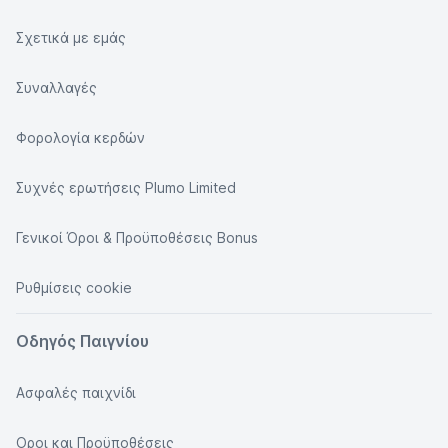
Σχετικά με εμάς
Συναλλαγές
Φορολογία κερδών
Συχνές ερωτήσεις Plumo Limited
Γενικοί Όροι & Προϋποθέσεις Bonus
Ρυθμίσεις cookie
Οδηγός Παιγνίου
Ασφαλές παιχνίδι
Οροι και Προϋποθέσεις