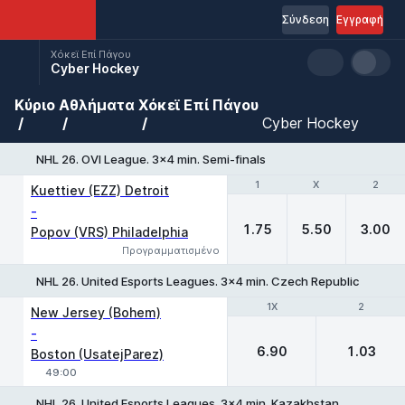
Σύνδεση
Εγγραφή
Χόκεϊ Επί Πάγου
Cyber Hockey
Κύριο
Αθλήματα
Χόκεϊ Επί Πάγου
Cyber Hockey
NHL 26. OVI League. 3x4 min. Semi-finals
1
1
X
X
2
2
Kuettiev (EZZ) Detroit
-
1.75
5.50
3.00
Popov (VRS) Philadelphia
Προγραμματισμένο
NHL 26. United Esports Leagues. 3x4 min. Czech Republic
1X
1X
2
2
New Jersey (Bohem)
-
6.90
1.03
Boston (UsatejParez)
49:00
NHL 26. United Esports Leagues. 3x4 min. Kazakhstan