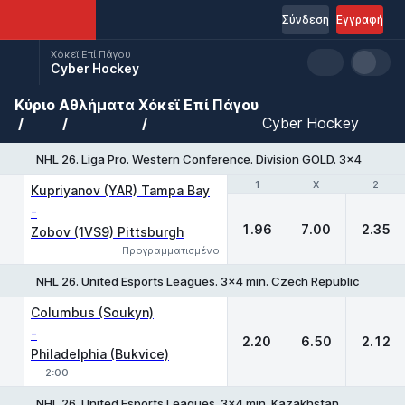
Σύνδεση
Εγγραφή
Χόκεϊ Επί Πάγου
Cyber Hockey
Κύριο
Αθλήματα
Χόκεϊ Επί Πάγου
Cyber Hockey
NHL 26. Liga Pro. Western Conference. Division GOLD. 3x4 min. K
1
1
X
X
2
2
Kupriyanov (YAR) Tampa Bay
-
1.96
7.00
2.35
Zobov (1VS9) Pittsburgh
Προγραμματισμένο
NHL 26. United Esports Leagues. 3x4 min. Czech Republic
1
X
2
Columbus (Soukyn)
-
2.20
6.50
2.12
Philadelphia (Bukvice)
2:00
NHL 26. United Esports Leagues. 3x4 min. Kazakhstan