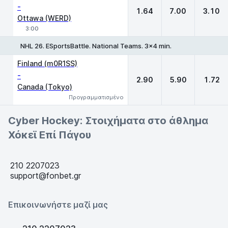
-
1.64
7.00
3.10
Ottawa (WERD)
3:00
NHL 26. ESportsBattle. National Teams. 3x4 min.
1
X
2
Finland (m0R1SS)
-
2.90
5.90
1.72
Canada (Tokyo)
Προγραμματισμένο
Cyber Hockey: Στοιχήματα στο άθλημα
Χόκεϊ Επί Πάγου
210 2207023
support@fonbet.gr
Επικοινωνήστε μαζί μας