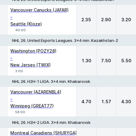
1
X
2
Vancouver Canucks (JAFAR)
-
2.35
2.90
3.20
Seattle (Kloze)
40:00
NHL 26. United Esports Leagues. 3x4 min. Kazakhstan-2
1
X
2
Washington (POZY28)
-
1.30
7.50
5.50
New Jersey (TWIX)
3:00
NHL 26. H2H-1 LIGA. 3x4 min. Khabarovsk
1
X
2
Vancouver (AZARENBL4)
-
4.70
1.57
4.30
Winnipeg (GREAT77)
58:00
NHL 26. H2H-2 LIGA. 3x4 min. Khabarovsk
1
X
2
Montreal Canadiens (SHURYGA)