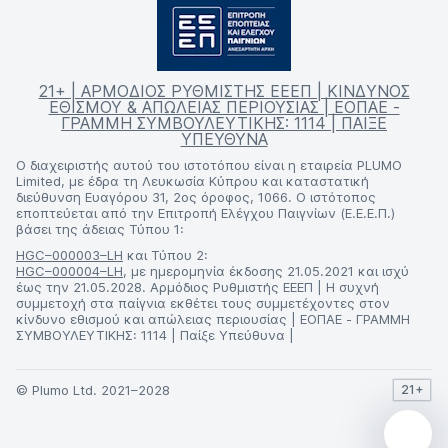
21+ | ΑΡΜΟΔΙΟΣ ΡΥΘΜΙΣΤΗΣ ΕΕΕΠ | ΚΙΝΔΥΝΟΣ
ΕΘΙΣΜΟΥ & ΑΠΩΛΕΙΑΣ ΠΕΡΙΟΥΣΙΑΣ | ΕΟΠΑΕ -
ΓΡΑΜΜΗ ΣΥΜΒΟΥΛΕΥΤΙΚΗΣ: 1114 | ΠΑΙΞΕ
ΥΠΕΥΘΥΝΑ
Ο διαχειριστής αυτού του ιστοτόπου είναι η εταιρεία PLUMO
Limited, με έδρα τη Λευκωσία Κύπρου και καταστατική
διεύθυνση Ευαγόρου 31, 2ος όροφος, 1066. Ο ιστότοπος
εποπτεύεται από την Επιτροπή Ελέγχου Παιγνίων (Ε.Ε.Ε.Π.)
βάσει της άδειας Τύπου 1:
HGC–000003–LH
και Τύπου 2:
HGC–000004–LH
, με ημερομηνία έκδοσης 21.05.2021 και ισχύ
έως την 21.05.2028. Αρμόδιος Ρυθμιστής ΕΕΕΠ | Η συχνή
συμμετοχή στα παίγνια εκθέτει τους συμμετέχοντες στον
κίνδυνο εθισμού και απώλειας περιουσίας | ΕΟΠΑΕ - ΓΡΑΜΜΗ
ΣΥΜΒΟΥΛΕΥΤΙΚΗΣ: 1114 | Παίξε Υπεύθυνα |
© Plumo Ltd. 2021–2028
21+