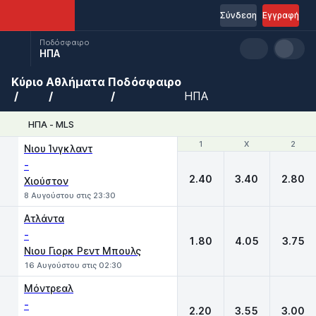
Σύνδεση
Εγγραφή
Ποδόσφαιρο
ΗΠΑ
Κύριο
Αθλήματα
Ποδόσφαιρο
ΗΠΑ
ΗΠΑ - MLS
1
1
X
X
2
2
Νιου Ίνγκλαντ
-
2.40
3.40
2.80
Χιούστον
8 Αυγούστου στις 23:30
Ατλάντα
-
1.80
4.05
3.75
Nιου Γιορκ Ρεντ Μπουλς
16 Αυγούστου στις 02:30
Μόντρεαλ
-
2.20
3.55
3.00