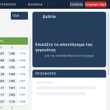
...
Σύνδεση
Εγγραφή τώρα
ΕΣ
ΡΟΣΦΟΡΕΣ
ΒΟΉΘΕΙΑ
Όλα
Δελτίο
ΛΑ
Επιλέξτε το αποτέλεσμα του
O
U
γεγονότος
.87
1.88
+773
για να τοποθετήσετε στοίχημα
.88
1.88
+766
.40
1.55
+748
ΠΡΟΣΦΟΡΈΣ
.25
1.60
+756
.80
1.95
+767
.77
1.97
+762
.17
1.65
+757
.07
1.70
+768
O
U