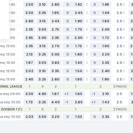
τις 08:45
2.50
3.10
2.60
0
1.82
0
1.88
2.5
2
τις 12:30
3.30
3.35
1.95
0
2.45
0
1.48
2.5
2
τις 12:30
2.60
3.15
2.45
0
1.90
0
1.80
2.5
2
τις 13:00
2.35
3.05
2.75
0
1.73
0
2.00
2.5
2
τις 13:00
2.85
3.00
2.35
0
2.00
0
1.72
2.5
2
τις 13:00
2.35
3.15
2.70
0
1.75
0
1.95
2.5
2
τις 13:00
2.13
3.25
3.00
0
1.60
0
2.20
2.5
1
τις 13:30
1.97
3.05
3.65
0
1.45
0
2.55
2.5
2
στις 12:00
2.02
3.10
3.35
0
1.50
0
2.40
2.5
2
στις 13:00
2.40
3.25
2.60
0
1.80
0
1.90
2.5
1
GIONAL LEAGUE
1
X
2
1
2
ΣΎΝΟΛΟ
α στις 04:00
3.30
4.80
1.67
+1
1.65
-1
2.10
2.5
1
α στις 10:00
1.73
3.25
4.40
-1
2.65
+1
1.42
2.5
2
IVISION 1 (Γ)
1
X
2
1
2
ΣΎΝΟΛΟ
α στις 10:00
2.03
3.30
3.20
0
1.53
0
2.35
2.5
1