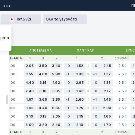
...
ΕΙΚΟΝΙΚΆ ΠΑΙΧΝΊΔΙΑ
ΑΠΟΤΕΛΕΣΜΑΤΑ
ΆΡΘΡΑ
ΕΦΑΡΜΟΓ
Π
Ιαπωνία
Όλα τα γεγονότα
ήματα
68
ΑΠΟΤΈΛΕΣΜΑ
ΧΆΝΤΙΚΑΠ
ΣΎΝΟ
Α - J1 LEAGUE
1
X
2
1
2
ΣΎΝΟΛΟ
τις 13:00
2.05
3.50
3.40
0
1.52
0
2.45
2.5
1
τις 13:00
1.55
4.00
5.90
-1
1.93
+1
1.82
2.5
1
τις 13:00
4.40
3.15
1.92
0
2.95
0
1.38
2.5
2
τις 13:00
2.40
3.10
3.05
0
1.68
0
2.12
2.5
2
τις 13:00
1.87
3.65
3.85
-1
2.60
+1
1.45
2.5
1
στις 13:15
1.45
4.40
6.60
-1
1.75
+1
2.00
2.5
1
στις 12:00
3.10
3.15
2.35
0
2.15
0
1.65
2.5
2
στις 13:00
3.00
3.20
2.40
0
2.10
0
1.70
2.5
2
Α - J2 LEAGUE
1
X
2
1
2
ΣΎΝΟΛΟ