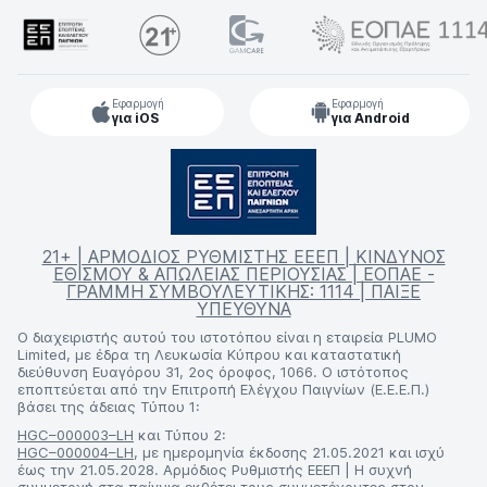
Εφαρμογή
Εφαρμογή
για iOS
για Android
21+ | ΑΡΜΟΔΙΟΣ ΡΥΘΜΙΣΤΗΣ ΕΕΕΠ | ΚΙΝΔΥΝΟΣ
ΕΘΙΣΜΟΥ & ΑΠΩΛΕΙΑΣ ΠΕΡΙΟΥΣΙΑΣ | ΕΟΠΑΕ -
ΓΡΑΜΜΗ ΣΥΜΒΟΥΛΕΥΤΙΚΗΣ: 1114 | ΠΑΙΞΕ
ΥΠΕΥΘΥΝΑ
Ο διαχειριστής αυτού του ιστοτόπου είναι η εταιρεία PLUMO
Limited, με έδρα τη Λευκωσία Κύπρου και καταστατική
διεύθυνση Ευαγόρου 31, 2ος όροφος, 1066. Ο ιστότοπος
εποπτεύεται από την Επιτροπή Ελέγχου Παιγνίων (Ε.Ε.Ε.Π.)
βάσει της άδειας Τύπου 1:
HGC–000003–LH
και Τύπου 2:
HGC–000004–LH
, με ημερομηνία έκδοσης 21.05.2021 και ισχύ
έως την 21.05.2028. Αρμόδιος Ρυθμιστής ΕΕΕΠ | Η συχνή