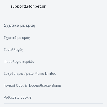
support@fonbet.gr
Σχετικά με εμάς
Σχετικά με εμάς
Συναλλαγές
Φορολογία κερδών
Συχνές ερωτήσεις Plumo Limited
Γενικοί Όροι & Προϋποθέσεις Bonus
Ρυθμίσεις cookie