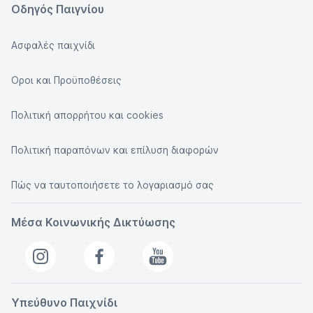
Οδηγός Παιγνίου
Ασφαλές παιχνίδι
Οροι και Προϋποθέσεις
Πολιτική απορρήτου και cookies
Πολιτική παραπόνων και επίλυση διαφορών
Πώς να ταυτοποιήσετε το λογαριασμό σας
Μέσα Κοινωνικής Δικτύωσης
Υπεύθυνο Παιχνίδι