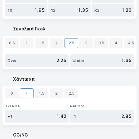
1.95
1.35
1.20
1Х
12
Х2
Συνολικά Γκολ
0.5
1
1.5
2
2.5
3
3.5
4
4.5
2.25
1.65
Over
Under
Χάντικαπ
0
1
1.5
2
2.5
ΤΖΈΝΟΑ
ΝΆΠΟΛΙ
1.42
2.85
+1
‑1
GG/NG