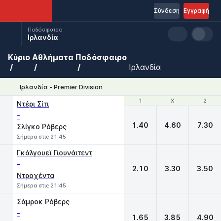
Σύνδεση
Εγγραφή
Ποδόσφαιρο
Ιρλανδία
Κύριο
Αθλήματα
Ποδόσφαιρο
Ιρλανδία
Ιρλανδία - Premier Division
1
1
X
X
2
2
Ντέρι Σίτι
-
1.40
4.60
7.30
Σλίγκο Ρόβερς
Σήμερα στις 21:45
Γκάλγουεϊ Γιουνάιτεντ
-
2.10
3.30
3.50
Ντροχέντα
Σήμερα στις 21:45
Σάμροκ Ρόβερς
-
1.65
3.85
4.90