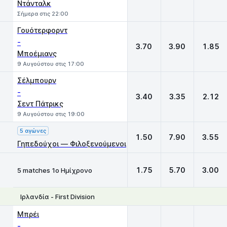
Ντάνταλκ
Σήμερα στις 22:00
Γουότερφορντ
-
3.70
3.90
1.85
Μποέμιανς
9 Αυγούστου στις 17:00
Σέλμπουρν
-
3.40
3.35
2.12
Σεντ Πάτρικς
9 Αυγούστου στις 19:00
5 αγώνες
1.50
7.90
3.55
Γηπεδούχοι — Φιλοξενούμενοι
1.75
5.70
3.00
5 matches 1ο Ημίχρονο
Ιρλανδία - First Division
1
X
2
Μπρέι
-