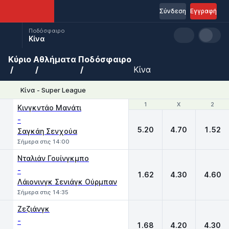
Σύνδεση
Εγγραφή
Ποδόσφαιρο
Κίνα
Κύριο
Αθλήματα
Ποδόσφαιρο
Κίνα
Κίνα - Super League
1
1
X
X
2
2
Κινγκντάο Μανάτι
-
5.20
4.70
1.52
Σαγκάη Σενχούα
Σήμερα στις 14:00
Νταλιάν Γουίνγκμπο
-
1.62
4.30
4.60
Λάιονινγκ Σενιάγκ Ούρμπαν
Σήμερα στις 14:35
Ζεζιάνγκ
-
1.68
4.20
4.30