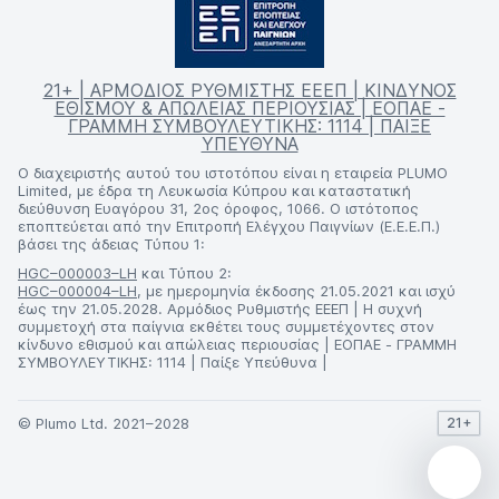
21+ | ΑΡΜΟΔΙΟΣ ΡΥΘΜΙΣΤΗΣ ΕΕΕΠ | ΚΙΝΔΥΝΟΣ
ΕΘΙΣΜΟΥ & ΑΠΩΛΕΙΑΣ ΠΕΡΙΟΥΣΙΑΣ | ΕΟΠΑΕ -
ΓΡΑΜΜΗ ΣΥΜΒΟΥΛΕΥΤΙΚΗΣ: 1114 | ΠΑΙΞΕ
ΥΠΕΥΘΥΝΑ
Ο διαχειριστής αυτού του ιστοτόπου είναι η εταιρεία PLUMO
Limited, με έδρα τη Λευκωσία Κύπρου και καταστατική
διεύθυνση Ευαγόρου 31, 2ος όροφος, 1066. Ο ιστότοπος
εποπτεύεται από την Επιτροπή Ελέγχου Παιγνίων (Ε.Ε.Ε.Π.)
βάσει της άδειας Τύπου 1:
HGC–000003–LH
και Τύπου 2:
HGC–000004–LH
, με ημερομηνία έκδοσης 21.05.2021 και ισχύ
έως την 21.05.2028. Αρμόδιος Ρυθμιστής ΕΕΕΠ | Η συχνή
συμμετοχή στα παίγνια εκθέτει τους συμμετέχοντες στον
κίνδυνο εθισμού και απώλειας περιουσίας | ΕΟΠΑΕ - ΓΡΑΜΜΗ
ΣΥΜΒΟΥΛΕΥΤΙΚΗΣ: 1114 | Παίξε Υπεύθυνα |
© Plumo Ltd. 2021–2028
21+