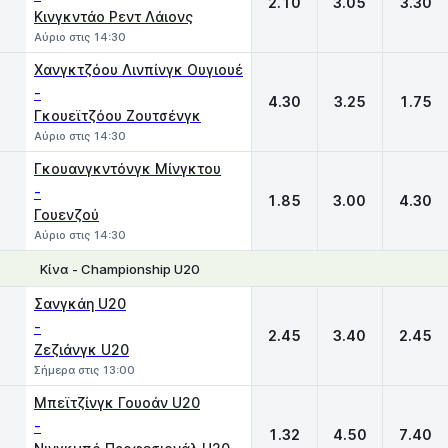
2.10
3.05
3.30
Κινγκντάο Ρεντ Λάιονς
Αύριο στις 14:30
Χανγκτζόου Λινπίνγκ Ουγιουέ
-
4.30
3.25
1.75
Γκουεϊτζόου Ζουτσένγκ
Αύριο στις 14:30
Γκουανγκντόνγκ Μίνγκτου
-
1.85
3.00
4.30
Γουενζού
Αύριο στις 14:30
Κίνα - Championship U20
1
X
2
Σανγκάη U20
-
2.45
3.40
2.45
Ζεζιάνγκ U20
Σήμερα στις 13:00
Μπεϊτζίνγκ Γουοάν U20
-
1.32
4.50
7.40