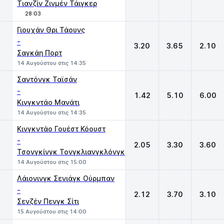
Τιανζίν Ζινμέν Τάιγκερ
28:03
Γιουχάν Θρι Τάουνς
-
3.20
3.65
2.10
Σαγκάη Πορτ
14 Αυγούστου στις 14:35
Σαντόνγκ Ταϊσάν
-
1.42
5.10
6.00
Κινγκντάο Μανάτι
14 Αυγούστου στις 14:35
Κινγκντάο Γουέστ Κόουστ
-
2.05
3.30
3.60
Τσονγκίνγκ Τονγκλιανγκλόνγκ
14 Αυγούστου στις 15:00
Λάιονινγκ Σενιάγκ Ούρμπαν
-
2.12
3.70
3.10
Σενζέν Πενγκ Σίτι
15 Αυγούστου στις 14:00