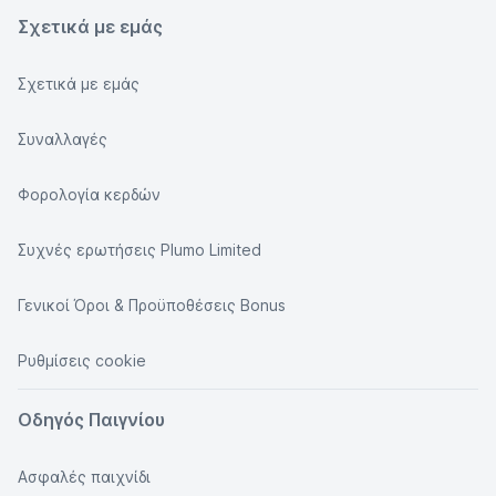
Σχετικά με εμάς
Σχετικά με εμάς
Συναλλαγές
Φορολογία κερδών
Συχνές ερωτήσεις Plumo Limited
Γενικοί Όροι & Προϋποθέσεις Bonus
Ρυθμίσεις cookie
Οδηγός Παιγνίου
Ασφαλές παιχνίδι