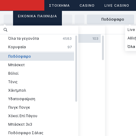
ΣΤΟΙΧΗΜΑ
ΣΤΟΙΧΗΜΑ
CASINO
CASINO
LIVE CASINO
LIVE CASINO
ΕΙΚΟΝΙΚΆ ΠΑΙΧΝΊΔΙΑ
Όλες τις ώρες
Ποδόσφαιρο
ΑΠΟΤΕΛΕΣΜΑΤΑ
Όλες τις ώρες
Live
Κύριο
Αθλήματα
Ποδόσφαιρο
Βραζιλία
ΆΡΘΡΑ
1 ώρα
Aθλ
Όλα τα γεγονότα
Όλα τα γεγονότα
Όλα τα γεγονότα
4583
103
2 ώρες
Όλα
Κορυφαία
97
ΚΑΤΗΓΟΡΊΑ
ΒΡΑΖΙΛΊΑ - BRASILEIRAO - SERIE A
ΕΦΑΡΜΟΓΕΣ
Ποδόσφαιρο - Βραζιλία
Γκρέμιο — Σάο Πάουλο
Διεθνή Συλλόγων
4 ώρες
Ποδόσφαιρο
ΒΡΑΖΙΛΊΑ - BRASILEIRAO - SERIE A
Γκρέμιο
Ρέμο — Ατλέτικο Μινέιρο
UEFA Europa League
6 ώρες
Μπάσκετ
-
8 Αυγούστου σ
Σάο Πάουλο
Ρέμο
Κοριτίμπα — Τσαπεκοένσε
UEFA Conference League
12 ώρες
Βόλεϊ
-
9 Αυγούστου σ
Ατλέτικο Μινέιρο
Κοριτίμπα
Μποταφόγκο — Φλουμινένσε
UEFA Super Cup
1 ημέρα
Τένις
-
9 Αυγούστου σ
Τσαπεκοένσε
Μποταφόγκο
Κρουζέιρο — Μιρασόλ
UEFA Champions League
2 ημέρες
Χάντμπολ
-
9 Αυγούστου σ
Φλουμινένσε
Κρουζέιρο
Μπαΐα — Βάσκο ντα Γκάμα
UEFA Champions League
Υδατοσφαίριση
-
9 Αυγούστου σ
Μιρασόλ
Μπαΐα
Παλμέιρας — Ιντερνασιονάλ
UEFA Champions League - Μακροχρόνια
Πινγκ Πονγκ
-
9 Αυγούστου σ
Βάσκο ντα Γκάμα
Παλμέιρας
Μπραγκαντίνο — Κορίνθιανς
North American Leagues Cup
Χόκεϊ Επί Πάγου
-
9 Αυγούστου σ
Ιντερνασιονάλ
Μπραγκαντίνο
Σάντος — Ατλέτικο Παραναένσε
Φιλικά Τοπ Συλλόγων
Μπάσκετ 3x3
-
10 Αυγούστου σ
Κορίνθιανς
Σάντος
Φλαμένγκο — Βιτόρια
Copa Libertadores
Ποδόσφαιρο Σάλας
-
10 Αυγούστου σ