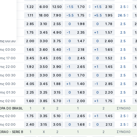
τις 01:30
1.22
6.00
12.50
-1.5
1.70
+1.5
2.10
2.5
1
1.11
18.00
7.90
-5.5
1.75
+5.5
1.95
26.5
1
τις 22:30
2.85
3.10
2.55
0
1.98
0
1.78
2.5
2
τις 22:30
1.75
3.45
4.90
-1
2.35
+1
1.57
2.5
1
τις 00:30
2.00
3.30
3.75
0
1.47
0
2.60
2.5
2
τις 03:00
1.65
3.60
5.40
-1
2.18
+1
1.65
2.5
1
τις 17:00
3.45
3.45
2.05
0
2.45
0
1.52
2.5
1
τις 22:00
1.92
3.50
3.90
-1
2.65
+1
1.45
2.5
1
τις 00:30
2.30
3.30
3.00
0
1.70
0
2.10
2.5
1
τις 00:30
4.05
3.45
1.88
+1
1.40
-1
2.85
2.5
2
τις 01:30
2.25
3.25
3.15
0
1.63
0
2.20
2.5
2
τις 02:00
1.60
3.85
5.70
-1
2.00
+1
1.75
2.5
1
COPA DO BRASIL
1
X
2
1
2
ΣΎΝΟΛΟ
τις 02:00
1.75
3.35
5.10
-1
2.65
+1
1.45
2.5
2
τις 02:00
2.40
3.15
3.05
0
1.68
0
2.12
2.5
2
ic
EIRAO - SERIE Β
1
X
2
1
2
ΣΎΝΟΛΟ