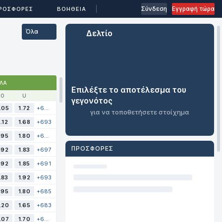
...
Σύνδεση
Εγγραφή τώρα
ΕΣ
ΡΟΣΦΟΡΕΣ
ΒΟΉΘΕΙΑ
Όλα
Δελτίο
ΛΑ
Επιλέξτε το αποτέλεσμα του
O
U
γεγονότος
.05
1.72
+694
για να τοποθετήσετε στοίχημα
.12
1.68
+693
.95
1.80
+688
ΠΡΟΣΦΟΡΈΣ
.92
1.83
+697
.92
1.85
+691
.83
1.92
+693
.95
1.80
+685
.20
1.65
+683
.07
1.70
+694