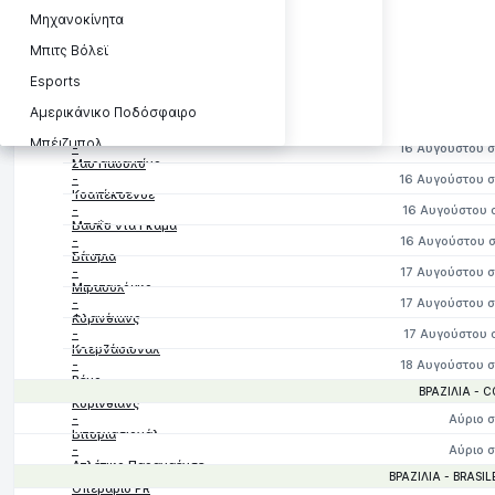
Ατλέτικο Παραναένσε
Φλαμένγκο
Γηπεδούχοι — Φιλοξενούμενοι
Copa Libertadores
Μηχανοκίνητα
-
10 Αυγούστου σ
Βιτόρια
Γηπεδούχοι
Φλουμινένσε — Παλμέιρας
Copa Libertadores - Μακροχρόνια
Μπιτς Βόλεϊ
-
Φιλοξενούμενοι
Φλουμινένσε
Ατλέτικο Μινέιρο — Γκρέμιο
Copa Sudamericana
Esports
-
15 Αυγούστου σ
Παλμέιρας
Ατλέτικο Μινέιρο
Ατλέτικο Παραναένσε — Μπραγκαντίνο
CONCACAF Central American Cup
Αμερικάνικο Ποδόσφαιρο
-
15 Αυγούστου σ
Γκρέμιο
Ατλέτικο Παραναένσε
Σάο Πάουλο — Κοριτίμπα
CONCACAF Caribbean Cup
Μπέιζμπολ
-
16 Αυγούστου σ
Μπραγκαντίνο
Σάο Πάουλο
Τσαπεκοένσε — Μπαΐα
UEFA Champions League (Γ)
Χόκεϊ Επί Χόρτου
-
16 Αυγούστου σ
Κοριτίμπα
Τσαπεκοένσε
Βάσκο ντα Γκάμα — Σάντος
CECAFA Club Cup. Rwanda
Φλόρμπολ
-
16 Αυγούστου σ
Μπαΐα
Βάσκο ντα Γκάμα
Βιτόρια — Μποταφόγκο
Φιλικά Συλλόγων
Μπιτς Σόκερ
-
16 Αυγούστου σ
Σάντος
Βιτόρια
Μιρασόλ — Φλαμένγκο
Διεθνή Φιλικά (Γ)
Λακρός
-
17 Αυγούστου σ
Μποταφόγκο
Μιρασόλ
Κορίνθιανς — Κρουζέιρο
Διεθνή
Ράγκμπι
-
17 Αυγούστου σ
Φλαμένγκο
Κορίνθιανς
Ιντερνασιονάλ — Ρέμο
ASEAN Championship
Αυστραλιανό Ποδόσφαιρο
-
17 Αυγούστου σ
Κρουζέιρο
Ιντερνασιονάλ
CONCACAF Championship. U20
ΒΡΑΖΙΛΊΑ - COPA DO BRASIL
Κρίκετ
-
18 Αυγούστου σ
Κορίνθιανς — Ιντερνασιονάλ
Ρέμο
Africa Cup of Nations (Γ)
Μπάντμιντον
ΒΡΑΖΙΛΊΑ - 
Κορίνθιανς
Βιτόρια — Ατλέτικο Παραναένσε
Africa Cup of Nations (Γ)
-
Αύριο σ
Μπιλιάρδο - Σνούκερ
Ιντερνασιονάλ
Βιτόρια
ΒΡΑΖΙΛΊΑ - BRASILEIRAO - SERIE Β
Africa Cup of Nations (Γ)
-
Αύριο σ
Πάντελ τέννις
Ατλέτικο Παραναένσε
Οπεράριο PR — Σάο Μπερνάρντο
Central American and Caribbean Games. Women. Dominican Republ
ΒΡΑΖΙΛΊΑ - BRASIL
Νταρτς
Οπεράριο PR