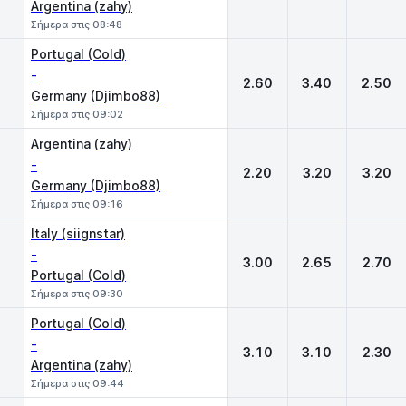
Argentina (zahy)
Σήμερα στις 08:48
Portugal (Cold)
-
2.60
3.40
2.50
Germany (Djimbo88)
Σήμερα στις 09:02
Argentina (zahy)
-
2.20
3.20
3.20
Germany (Djimbo88)
Σήμερα στις 09:16
Italy (siignstar)
-
3.00
2.65
2.70
Portugal (Cold)
Σήμερα στις 09:30
Portugal (Cold)
-
3.10
3.10
2.30
Argentina (zahy)
Σήμερα στις 09:44