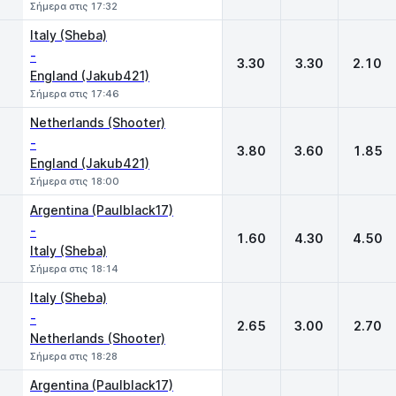
Σήμερα στις 17:32
Italy (Sheba)
-
3.30
3.30
2.10
England (Jakub421)
Σήμερα στις 17:46
Netherlands (Shooter)
-
3.80
3.60
1.85
England (Jakub421)
Σήμερα στις 18:00
Argentina (Paulblack17)
-
1.60
4.30
4.50
Italy (Sheba)
Σήμερα στις 18:14
Italy (Sheba)
-
2.65
3.00
2.70
Netherlands (Shooter)
Σήμερα στις 18:28
Argentina (Paulblack17)