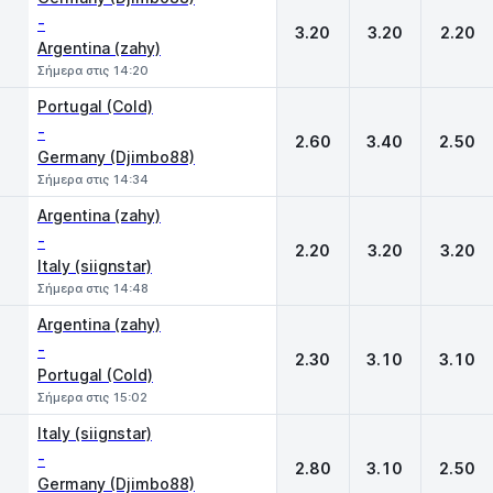
-
3.20
3.20
2.20
Argentina (zahy)
Σήμερα στις 14:20
Portugal (Cold)
-
2.60
3.40
2.50
Germany (Djimbo88)
Σήμερα στις 14:34
Argentina (zahy)
-
2.20
3.20
3.20
Italy (siignstar)
Σήμερα στις 14:48
Argentina (zahy)
-
2.30
3.10
3.10
Portugal (Cold)
Σήμερα στις 15:02
Italy (siignstar)
-
2.80
3.10
2.50
Germany (Djimbo88)