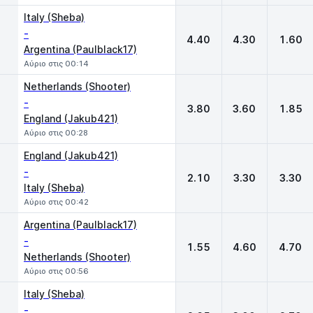
Italy (Sheba)
-
4.40
4.30
1.60
Argentina (Paulblack17)
Αύριο στις 00:14
Netherlands (Shooter)
-
3.80
3.60
1.85
England (Jakub421)
Αύριο στις 00:28
England (Jakub421)
-
2.10
3.30
3.30
Italy (Sheba)
Αύριο στις 00:42
Argentina (Paulblack17)
-
1.55
4.60
4.70
Netherlands (Shooter)
Αύριο στις 00:56
Italy (Sheba)
-