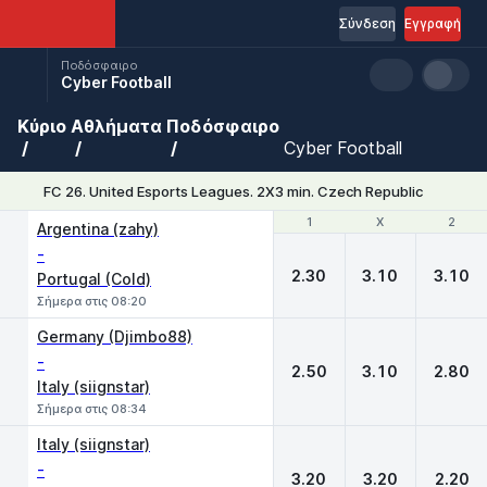
Σύνδεση
Εγγραφή
Ποδόσφαιρο
Cyber Football
Κύριο
Αθλήματα
Ποδόσφαιρο
Cyber Football
FC 26. United Esports Leagues. 2X3 min. Czech Republic
1
1
X
X
2
2
Argentina (zahy)
-
2.30
3.10
3.10
Portugal (Cold)
Σήμερα στις 08:20
Germany (Djimbo88)
-
2.50
3.10
2.80
Italy (siignstar)
Σήμερα στις 08:34
Italy (siignstar)
-
3.20
3.20
2.20