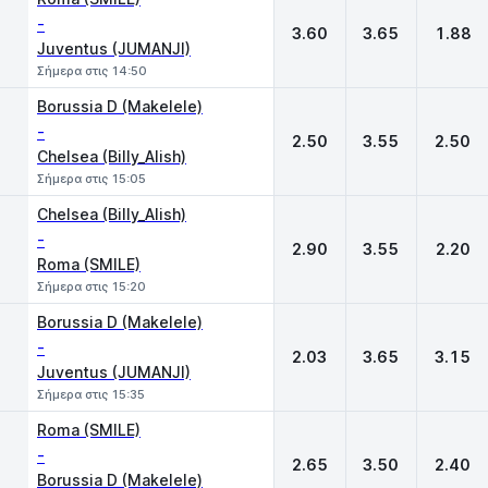
-
3.60
3.65
1.88
Juventus (JUMANJI)
Σήμερα στις 14:50
Borussia D (Makelele)
-
2.50
3.55
2.50
Chelsea (Billy_Alish)
Σήμερα στις 15:05
Chelsea (Billy_Alish)
-
2.90
3.55
2.20
Roma (SMILE)
Σήμερα στις 15:20
Borussia D (Makelele)
-
2.03
3.65
3.15
Juventus (JUMANJI)
Σήμερα στις 15:35
Roma (SMILE)
-
2.65
3.50
2.40
Borussia D (Makelele)