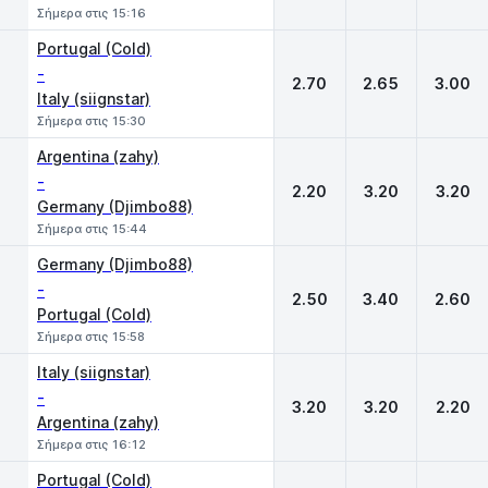
Σήμερα στις 15:16
Portugal (Cold)
-
2.70
2.65
3.00
Italy (siignstar)
Σήμερα στις 15:30
Argentina (zahy)
-
2.20
3.20
3.20
Germany (Djimbo88)
Σήμερα στις 15:44
Germany (Djimbo88)
-
2.50
3.40
2.60
Portugal (Cold)
Σήμερα στις 15:58
Italy (siignstar)
-
3.20
3.20
2.20
Argentina (zahy)
Σήμερα στις 16:12
Portugal (Cold)