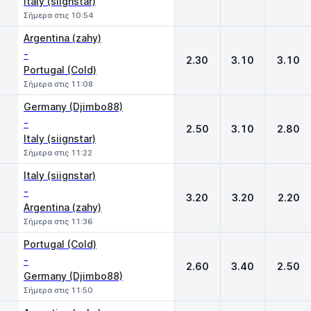
Italy (siignstar)
Σήμερα στις 10:54
Argentina (zahy)
-
2.30
3.10
3.10
Portugal (Cold)
Σήμερα στις 11:08
Germany (Djimbo88)
-
2.50
3.10
2.80
Italy (siignstar)
Σήμερα στις 11:22
Italy (siignstar)
-
3.20
3.20
2.20
Argentina (zahy)
Σήμερα στις 11:36
Portugal (Cold)
-
2.60
3.40
2.50
Germany (Djimbo88)
Σήμερα στις 11:50