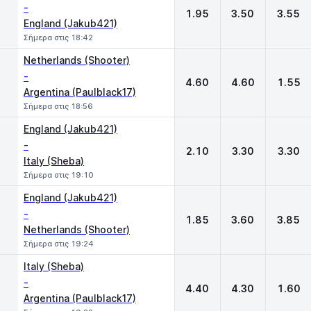
-
1.95
3.50
3.55
England (Jakub421)
Σήμερα στις 18:42
Netherlands (Shooter)
-
4.60
4.60
1.55
Argentina (Paulblack17)
Σήμερα στις 18:56
England (Jakub421)
-
2.10
3.30
3.30
Italy (Sheba)
Σήμερα στις 19:10
England (Jakub421)
-
1.85
3.60
3.85
Netherlands (Shooter)
Σήμερα στις 19:24
Italy (Sheba)
-
4.40
4.30
1.60
Argentina (Paulblack17)