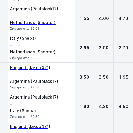
Argentina (Paulblack17)
-
1.55
4.60
4.70
Netherlands (Shooter)
Σήμερα στις 22:08
Italy (Sheba)
-
2.65
3.00
2.70
Netherlands (Shooter)
Σήμερα στις 22:22
England (Jakub421)
-
3.50
3.50
1.95
Argentina (Paulblack17)
Σήμερα στις 22:36
Argentina (Paulblack17)
-
1.60
4.30
4.50
Italy (Sheba)
Σήμερα στις 22:50
England (Jakub421)