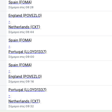
Spain (FOMA)
Σήμερα στις 08:28
England (POVEZLO)
-
Netherlands (CXT)
Σήμερα στις 08:44
Spain (FOMA)
-
Portugal (LLOYD1337)
Σήμερα στις 09:00
Spain (FOMA)
-
England (POVEZLO)
Σήμερα στις 09:16
Portugal (LLOYD1337)
-
Netherlands (CXT)
Σήμερα στις 09:32