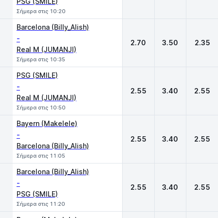
PSG (SMILE)
Σήμερα στις 10:20
Barcelona (Billy_Alish)
-
2.70
3.50
2.35
Real M (JUMANJI)
Σήμερα στις 10:35
PSG (SMILE)
-
2.55
3.40
2.55
Real M (JUMANJI)
Σήμερα στις 10:50
Bayern (Makelele)
-
2.55
3.40
2.55
Barcelona (Billy_Alish)
Σήμερα στις 11:05
Barcelona (Billy_Alish)
-
2.55
3.40
2.55
PSG (SMILE)
Σήμερα στις 11:20