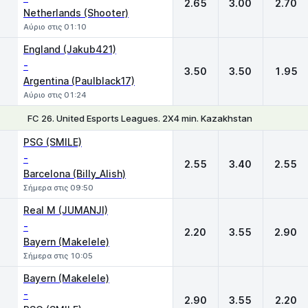
2.65
3.00
2.70
Netherlands (Shooter)
Αύριο στις 01:10
England (Jakub421)
-
3.50
3.50
1.95
Argentina (Paulblack17)
Αύριο στις 01:24
FC 26. United Esports Leagues. 2X4 min. Kazakhstan
1
X
2
PSG (SMILE)
-
2.55
3.40
2.55
Barcelona (Billy_Alish)
Σήμερα στις 09:50
Real M (JUMANJI)
-
2.20
3.55
2.90
Bayern (Makelele)
Σήμερα στις 10:05
Bayern (Makelele)
-
2.90
3.55
2.20