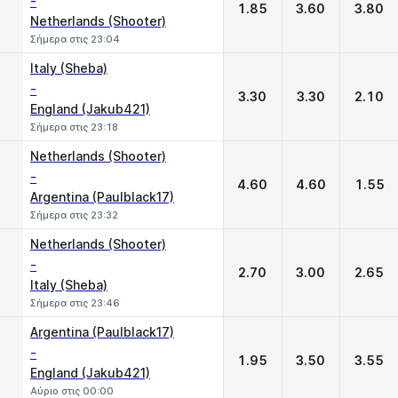
-
1.85
3.60
3.80
Netherlands (Shooter)
Σήμερα στις 23:04
Italy (Sheba)
-
3.30
3.30
2.10
England (Jakub421)
Σήμερα στις 23:18
Netherlands (Shooter)
-
4.60
4.60
1.55
Argentina (Paulblack17)
Σήμερα στις 23:32
Netherlands (Shooter)
-
2.70
3.00
2.65
Italy (Sheba)
Σήμερα στις 23:46
Argentina (Paulblack17)
-
1.95
3.50
3.55
England (Jakub421)
Αύριο στις 00:00