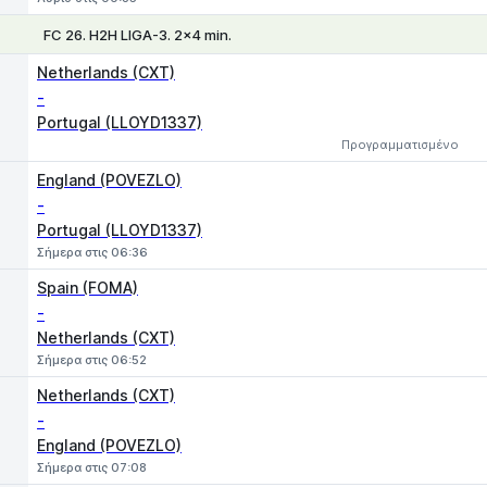
FC 26. H2H LIGA-3. 2x4 min.
1
X
2
Netherlands (CXT)
-
Portugal (LLOYD1337)
Προγραμματισμένο
England (POVEZLO)
-
Portugal (LLOYD1337)
Σήμερα στις 06:36
Spain (FOMA)
-
Netherlands (CXT)
Σήμερα στις 06:52
Netherlands (CXT)
-
England (POVEZLO)
Σήμερα στις 07:08