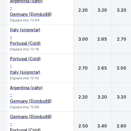
Argentina (zahy)
-
2.20
3.20
3.20
Germany (Djimbo88)
Σήμερα στις 12:04
Italy (siignstar)
-
3.00
2.65
2.70
Portugal (Cold)
Σήμερα στις 12:18
Portugal (Cold)
-
2.70
2.65
3.00
Italy (siignstar)
Σήμερα στις 12:42
Argentina (zahy)
-
2.20
3.20
3.20
Germany (Djimbo88)
Σήμερα στις 12:56
Germany (Djimbo88)
-
2.50
3.40
2.60
Portugal (Cold)