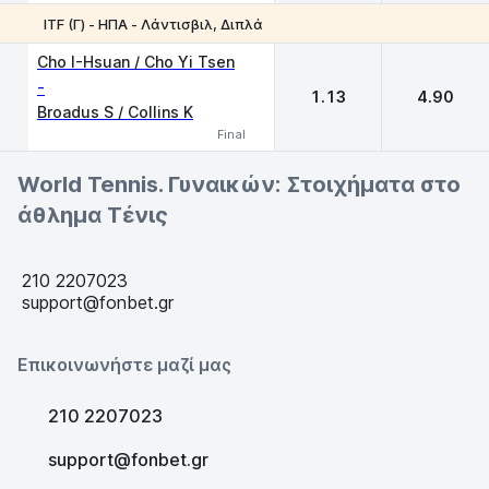
ITF (Γ) - ΗΠΑ - Λάντισβιλ, Διπλά
1
2
Cho I-Hsuan / Cho Yi Tsen
-
1.13
4.90
Broadus S / Collins K
Final
World Tennis. Γυναικών: Στοιχήματα στο
άθλημα Τένις
210 2207023
support@fonbet.gr
Επικοινωνήστε μαζί μας
210 2207023
support@fonbet.gr