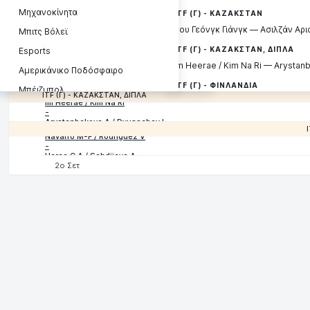
Dorofeeva-Rybas F
Τσάλεντζερ - Κωνσταντινούπολη
-
Μηχανοκίνητα
ITF (Γ) - ΚΑΖΑΚΣΤΆΝ
Ντενισλάβα Γλούσκοβα
Τσάλεντζερ - Πλόβντιβ
ITF (Γ) - ΚΑΖΑΚΣΤΆΝ
Σου Γεόνγκ Γιάνγκ — Ασιλζάν Αρ
Μπιτς Βόλεϊ
Σου Γεόνγκ Γιάνγκ
-
Τσάλεντζερ - Αστάνα
ITF (Γ) - ΚΑΖΑΚΣΤΆΝ, ΔΙΠΛΆ
Esports
Ασιλζάν Αριστανμπέκοβα
Τσάλεντζερ - Αστάνα
Im Heerae / Kim Na Ri — Arystan
Λάουρα Χιεταράντα
Αμερικάνικο Ποδόσφαιρο
-
Προκριματικά
ΙTF (Γ) - ΦΙΝΛΑΝΔΊΑ
Hejtmanek A J
Μπέιζμπολ
ITF (Γ) - ΚΑΖΑΚΣΤΆΝ, ΔΙΠΛΆ
Λάουρα Χιεταράντα — Hejtmanek
Im Heerae / Kim Na Ri
Τσάλεντζερ - Λέξινγκτον, Διπλά
Χόκεϊ Επί Χόρτου
-
Arystanbekova A / Dyussebay I
ITF (Γ) - ΗΠΑ, ΔΙΠΛΆ
World Tennis. Ανδρών
Φλόρμπολ
Navarro M-F / Rodriguez V
Navarro M-F / Rodriguez V — Her
ITF - Κίνα
-
Μπιτς Σόκερ
Herea C A / Sahdiieva A
ITF - Ισπανία
2o Σετ
Λακρός
ITF - Μεγάλη Βρετανία
Ράγκμπι
ITF - Βέλγιο
Αυστραλιανό Ποδόσφαιρο
ITF - Ρουμανία
Κρίκετ
ITF - Σλοβακία
Μπάντμιντον
ITF - Καζακστάν
Μπιλιάρδο - Σνούκερ
ITF - Καζακστάν
Νταρτς
ITF - Καζακστάν, Διπλά
ΜΜΑ