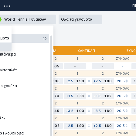
...
ΕΙΚΟΝΙΚΆ ΠΑΙΧΝΊΔΙΑ
ΑΠΟΤΕΛΕΣΜΑΤΑ
ΆΡΘΡΑ
ΕΦΑΡΜΟΓ
Π
World Tennis. Γυναικών
Όλα τα γεγονότα
ήματα
10
ΑΠΟΤΈΛΕΣΜΑ
ΧΆΝΤΙΚΑΠ
ΣΎΝΟ
μπάγιεβα
ITF (Γ) - ΙΣΠΑΝΊΑ
1
2
1
2
ΣΎΝΟΛΟ
Αύριο στις 11:30
2.10
1.65
-
-
-
Μπασιλέτι
ITF (Γ) - ΒΈΛΓΙΟ
1
2
1
2
ΣΎΝΟΛΟ
Αύριο στις 16:00
1.67
2.08
-2.5
1.90
+2.5
1.80
20.5
1
οριχουέλα
ITF (Γ) - ΓΕΡΜΑΝΊΑ
1
2
1
2
ΣΎΝΟΛΟ
Αύριο στις 14:00
2.02
1.70
+1.5
1.88
-1.5
1.82
20.5
1
ITF (Γ) - ΚΊΝΑ
1
2
1
2
ΣΎΝΟΛΟ
Αύριο στις 06:00
2.60
1.45
+3.5
1.90
-3.5
1.80
20.5
1
έκι
) - ΜΕΓΆΛΗ ΒΡΕΤΑΝΊΑ
1
2
1
2
ΣΎΝΟΛΟ
Αύριο στις 12:30
1.67
2.07
-2.5
1.90
+2.5
1.80
20.5
1
βα Γλούσκοβα
ITF (Γ) - ΣΕΡΒΊΑ
1
2
1
2
ΣΎΝΟΛΟ