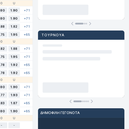
O
U
.80
1.90
+71
.80
1.90
+71
.88
1.82
+71
.75
1.95
+65
ΤΟΥΡΝΟΥΆ
O
U
.82
1.88
+71
.75
1.95
+71
.78
1.92
+65
.78
1.92
+65
O
U
.80
1.90
+71
.77
1.93
+71
.83
1.87
+65
.80
1.90
+65
ΔΗΜΟΦΙΛΉ ΓΕΓΟΝΌΤΑ
O
U
Ποδόσφαιρο
Μπάσκετ
Βόλεϊ
Τένις
Πινγκ Πονγκ
-
-