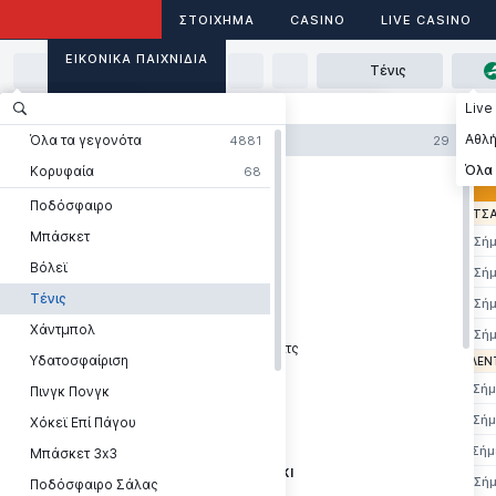
ΣΤΟΙΧΗΜΑ
ΣΤΟΙΧΗΜΑ
CASINO
CASINO
LIVE CASINO
LIVE CASINO
ΕΙΚΟΝΙΚΆ ΠΑΙΧΝΊΔΙΑ
Όλες τις ώρες
Τένις
ΑΠΟΤΕΛΕΣΜΑΤΑ
Όλες τις ώρες
Live
Κύριο
Αθλήματα
Τένις
ATP Challenger
ΆΡΘΡΑ
1 ώρα
Aθλ
Όλα τα γεγονότα
Όλα τα γεγονότα
Όλα τα γεγονότα
4881
299
29
2 ώρες
Όλα
Κορυφαία
68
ΚΑΤΗΓΟΡΊΑ
ΤΣΆΛΕΝΤΖΕΡ - ΧΆΓΚΕΝ
ΕΦΑΡΜΟΓΕΣ
Τένις - ATP Challenger
Λορέντζο Τζιουστίνο — Ζερόμ Κιμ
ATP
4 ώρες
Ποδόσφαιρο
ΤΣΆ
Λορέντζο Τζιουστίνο
Ζόμπορ Πίρος — Χούι Ντεν Όουντεν
ATP - Μόντρεαλ
6 ώρες
Μπάσκετ
-
Σήμ
Ζερόμ Κιμ
Ζόμπορ Πίρος
Έλμερ Μόλερ — Κάρλος Ταμπερνέρ
ATP - Μόντρεαλ
12 ώρες
Βόλεϊ
-
Σήμ
Χούι Ντεν Όουντεν
Έλμερ Μόλερ
Τόμ Γκέντζ — Χένρι Σκίρε
ATP - Μόντρεαλ - Μακροχρόνια
1 ημέρα
Τένις
-
Σήμ
Κάρλος Ταμπερνέρ
Τόμ Γκέντζ
Montreal. Doubles
ΤΣΆΛΕΝΤΖΕΡ - ΛΈΞΙΝΓΚΤΟΝ
2 ημέρες
Χάντμπολ
-
Σήμ
Αμπενταλάχ Σελμπάιχ — Ντούσαν Λάγιοβιτς
Χένρι Σκίρε
WTA
Υδατοσφαίριση
ΤΣΆΛΕΝΤ
Αμπενταλάχ Σελμπάιχ
Ρέι Σακαμότο — Έντας Μπατβίλας
WTA - Τορόντο
-
Σήμ
Πινγκ Πονγκ
Ντούσαν Λάγιοβιτς
Ρέι Σακαμότο
Α.Ιλάγκαν — Σεμπάστιαν Γκόρζνι
WTA - Τορόντο
-
Σήμ
Χόκεϊ Επί Πάγου
Έντας Μπατβίλας
Α.Ιλάγκαν
Johnson Spencer — Αντρές Μάρτιν
WTA - Tορόντο - Μακροχρόνια
-
Σήμ
Μπάσκετ 3x3
Σεμπάστιαν Γκόρζνι
Johnson Spencer
ΤΣΆΛΕΝΤΖΕΡ - ΓΚΡΌΝΤΖΙΣΚ ΜΑΖΟΒΊΤΣΚΙ
WTA - Τορόντο - Ειδικά
-
Σήμ
Ποδόσφαιρο Σάλας