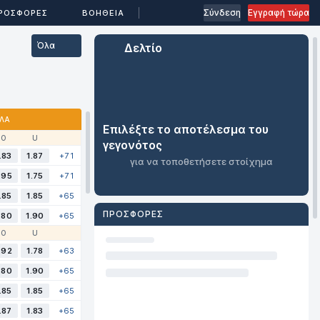
...
Σύνδεση
Εγγραφή τώρα
ΕΣ
ΡΟΣΦΟΡΕΣ
ΒΟΉΘΕΙΑ
Όλα
Δελτίο
ΛΑ
Επιλέξτε το αποτέλεσμα του
O
U
γεγονότος
.83
1.87
+71
για να τοποθετήσετε στοίχημα
.95
1.75
+71
.85
1.85
+65
ΠΡΟΣΦΟΡΈΣ
.80
1.90
+65
O
U
.92
1.78
+63
.80
1.90
+65
.85
1.85
+65
.87
1.83
+65