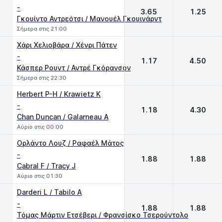
-
3.65
1.25
Γκουίντο Αντρεότσι / Μανουέλ Γκουινάρντ
Σήμερα στις 21:00
Χάρι Χελιοβάρα / Χένρι Πάτεν
-
1.17
4.50
Κάσπερ Ρουντ / Αντρέ Γκόρανσον
Σήμερα στις 22:30
Herbert P-H / Krawietz K
-
1.18
4.30
Chan Duncan / Galarneau A
Αύριο στις 00:00
Ορλάντο Λουζ / Ραφαέλ Μάτος
-
1.88
1.88
Cabral F / Tracy J
Αύριο στις 01:30
Darderi L / Tabilo A
-
1.88
1.88
Τόμας Μάρτιν Ετσέβερι / Φρανσίσκο Τσερούντολο