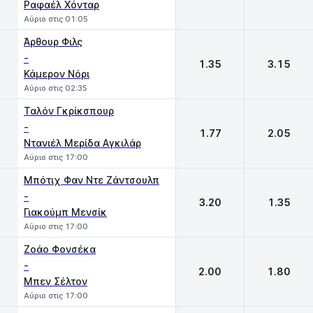
Ραφαέλ Χόνταρ
Αύριο στις 01:05
Άρθουρ Φιλς
-
1.35
3.15
Κάμερον Νόρι
Αύριο στις 02:35
Ταλόν Γκρίκσπουρ
-
1.77
2.05
Ντανιέλ Μερίδα Αγκιλάρ
Αύριο στις 17:00
Μπότιχ Φαν Ντε Ζάντσουλπ
-
3.20
1.35
Γιακούμπ Μενσίκ
Αύριο στις 17:00
Ζοάο Φονσέκα
-
2.00
1.80
Μπεν Σέλτον
Αύριο στις 17:00