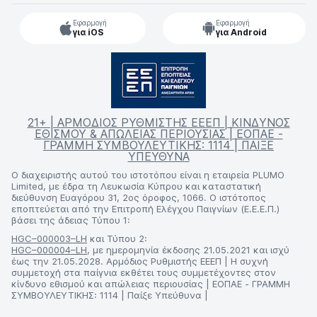
Εφαρμογή
Εφαρμογή
για iOS
για Android
21+ | ΑΡΜΟΔΙΟΣ ΡΥΘΜΙΣΤΗΣ ΕΕΕΠ | ΚΙΝΔΥΝΟΣ
ΕΘΙΣΜΟΥ & ΑΠΩΛΕΙΑΣ ΠΕΡΙΟΥΣΙΑΣ | ΕΟΠΑΕ -
ΓΡΑΜΜΗ ΣΥΜΒΟΥΛΕΥΤΙΚΗΣ: 1114 | ΠΑΙΞΕ
ΥΠΕΥΘΥΝΑ
Ο διαχειριστής αυτού του ιστοτόπου είναι η εταιρεία PLUMO
Limited, με έδρα τη Λευκωσία Κύπρου και καταστατική
διεύθυνση Ευαγόρου 31, 2ος όροφος, 1066. Ο ιστότοπος
εποπτεύεται από την Επιτροπή Ελέγχου Παιγνίων (Ε.Ε.Ε.Π.)
βάσει της άδειας Τύπου 1:
HGC–000003–LH
και Τύπου 2:
HGC–000004–LH
, με ημερομηνία έκδοσης 21.05.2021 και ισχύ
έως την 21.05.2028. Αρμόδιος Ρυθμιστής ΕΕΕΠ | Η συχνή
συμμετοχή στα παίγνια εκθέτει τους συμμετέχοντες στον
κίνδυνο εθισμού και απώλειας περιουσίας | ΕΟΠΑΕ - ΓΡΑΜΜΗ
ΣΥΜΒΟΥΛΕΥΤΙΚΗΣ: 1114 | Παίξε Υπεύθυνα |