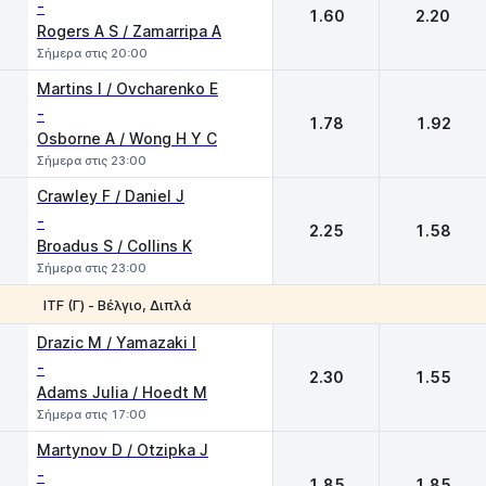
-
1.60
2.20
Rogers A S / Zamarripa A
Σήμερα στις 20:00
Martins I / Ovcharenko E
-
1.78
1.92
Osborne A / Wong H Y C
Σήμερα στις 23:00
Crawley F / Daniel J
-
2.25
1.58
Broadus S / Collins K
Σήμερα στις 23:00
ITF (Γ) - Βέλγιο, Διπλά
1
2
Drazic M / Yamazaki I
-
2.30
1.55
Adams Julia / Hoedt M
Σήμερα στις 17:00
Martynov D / Otzipka J
-
1.85
1.85