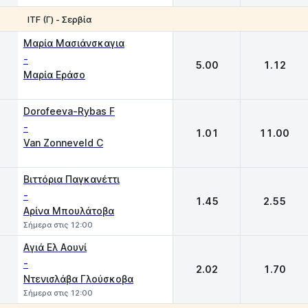
ITF (Γ) - Σερβία
1
2
Μαρία Μασιάνσκαγια
-
5.00
1.12
Μαρία Εράσο
Dorofeeva-Rybas F
-
1.01
11.00
Van Zonneveld C
Βιττόρια Παγκανέττι
-
1.45
2.55
Αρίνα Μπουλάτοβα
Σήμερα στις 12:00
Αγιά Ελ Αουνί
-
2.02
1.70
Ντενισλάβα Γλούσκοβα
Σήμερα στις 12:00