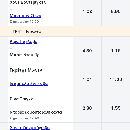
Χάνε Βαντεβίγκελ
-
1.08
5.90
Μάντισον Σίεγκ
Σήμερα στις 18:30
ITF (Γ) - Ισπανία
1
2
Κίρα Πάβλοβα
-
4.30
1.16
Μπριτ Ντου Πρι
Γκρέτχε Μίννεν
-
1.01
11.00
Iσαμπέλα Σινίκοβα
Ρίνα Σάιγκο
-
2.30
1.55
Νταρία Κομουτσιανσκάγια
Σήμερα στις 12:40
Σόνια Ζιενμπάγιεβα