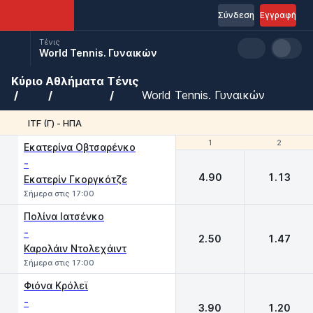
Σύνδεση
Εγγραφή
Τένις
World Tennis. Γυναικών
Κύριο
Αθλήματα
Τένις
World Tennis. Γυναικών
ITF (Γ) - ΗΠΑ
1
1
2
2
Εκατερίνα Οβτσαρένκο
-
4.90
1.13
Εκατερίν Γκοργκότζε
Σήμερα στις 17:00
Πολίνα Ιατσένκο
-
2.50
1.47
Καρολάιν Ντολεχάιντ
Σήμερα στις 17:00
Φιόνα Κρόλεϊ
-
3.90
1.20