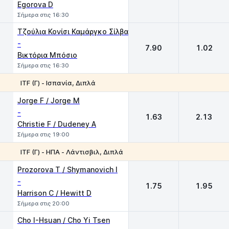
Egorova D
Σήμερα στις 16:30
Τζούλια Κονίσι Καμάργκο Σίλβα
-
7.90
1.02
Βικτόρια Μπόσιο
Σήμερα στις 16:30
ITF (Γ) - Ισπανία, Διπλά
1
2
Jorge F / Jorge M
-
1.63
2.13
Christie F / Dudeney A
Σήμερα στις 19:00
ITF (Γ) - ΗΠΑ - Λάντισβιλ, Διπλά
1
2
Prozorova T / Shymanovich I
-
1.75
1.95
Harrison C / Hewitt D
Σήμερα στις 20:00
Cho I-Hsuan / Cho Yi Tsen