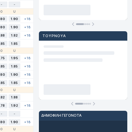
-
-
O
U
.80
1.90
+18
.80
1.90
+18
.88
1.82
+18
ΤΟΥΡΝΟΥΆ
.85
1.85
O
U
.75
1.95
+18
.85
1.85
+18
.80
1.90
+18
.85
1.85
+18
O
U
.82
1.88
.78
1.92
+18
-
-
ΔΗΜΟΦΙΛΉ ΓΕΓΟΝΌΤΑ
.80
1.90
+18
Ποδόσφαιρο
Μπάσκετ
Βόλεϊ
Τένις
Πινγκ Πονγκ
O
U