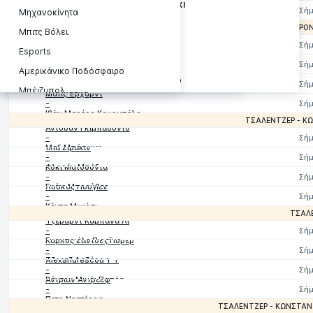
Σεμπάστιαν Γκόρζνι
Ρέι Σακαμότο
ΤΣΆΛΕΝΤΖΕΡ - ΓΚΡΌΝΤΖΙΣΚ ΜΑΖΟΒΊΤΣΚΙ
Τσάλεντζερ - Κωνσταντινούπολη
-
Σήμ
Μηχανοκίνητα
Έντας Μπατβίλας
Αλεξάντερ Ντόνσκι — Ντανίλ Γκλίνκα
Τσάλεντζερ - Πλόβντιβ
ΤΣΆΛΕΝΤΖΕΡ - ΓΚΡΌ
Μπιτς Βόλεϊ
Αλεξάντερ Ντόνσκι
Μιχέλε Ριμπέκα — Αντρέα Γκουεριέρι
-
Σήμ
Τσάλεντζερ - Κωνσταντινούπολη, Διπλά
Esports
Ντανίλ Γκλίνκα
Μιχέλε Ριμπέκα
Ζοέλ Ζοσέφ Σβάρτσλερ — Ιλία Ιβάσκα
-
Σήμ
Τσάλεντζερ - Χάγκεν, Διπλά
Αμερικάνικο Ποδόσφαιρο
Αντρέα Γκουεριέρι
Ζοέλ Ζοσέφ Σβάρτσλερ
Μάτις Έρχαρντ — Ιβάν Μαρέρο Κουρμπέλο
-
Σήμ
Τσάλεντζερ - Γκρόντζισκ Μαζοβίτσκι, Διπλά
Μπέιζμπολ
Ιλία Ιβάσκα
Μάτις Έρχαρντ
ΤΣΆΛΕΝΤΖΕΡ - ΚΩΝΣΤΑΝΤΙΝΟΎΠΟΛΗ
-
Σήμ
Τσάλεντζερ - Πλόβντιβ, Διπλά
Χόκεϊ Επί Χόρτου
Ιβάν Μαρέρο Κουρμπέλο
Αντουάν Γκιμπάουντο — Μαξ Μπάσινγκ
ΤΣΆΛΕΝΤΖΕΡ - Κ
Τσάλεντζερ - Λέξινγκτον, Διπλά
Αντουάν Γκιμπάουντο
Φλόρμπολ
Ίλια Σιμάκιν — Φλορέν Μπάξ
-
Σήμ
WTA 125K
Μαξ Μπάσινγκ
Ίλια Σιμάκιν
Μπιτς Σόκερ
Κόκι Ματσούντα — Γκάις Μπρούβερ
-
Σήμ
WTA - Βαρσοβία
Φλορέν Μπάξ
Κόκι Ματσούντα
Λακρός
Λούκας Πουγιέν — Κέντα Μιγιόσι
-
Σήμ
WTA - Βαρσοβία, Διπλά
Γκάις Μπρούβερ
Λούκας Πουγιέν
Ράγκμπι
ΤΣΆΛΕΝΤΖΕΡ - ΠΛΌΒΝΤΙΒ
-
Σήμ
World Tennis. Ανδρών
Κέντα Μιγιόσι
Αυστραλιανό Ποδόσφαιρο
Τζέραρντ Καμπάνα Λι — Γκαμπριέλε Πιραΐνο
ΤΣΆΛΕ
Τζέραρντ Καμπάνα Λι
ITF - Κίνα
Κρίκετ
-
Σήμ
Κάρλος Σάντσεζ Γιόβερ — Τζορτζ Λαζάροφ
Γκαμπριέλε Πιραΐνο
Κάρλος Σάντσεζ Γιόβερ
ITF - Κίνα
Μπάντμιντον
-
Σήμ
Alexandrescou Y T — Ράντου Μιχάι Παπόε
Τζορτζ Λαζάροφ
Alexandrescou Y T
ITF - Κίνα, Διπλά
Μπιλιάρδο - Σνούκερ
-
Σήμ
Αντριάν Αντρέεφ — Πετρ Νεστέροφ
Ράντου Μιχάι Παπόε
Αντριάν Αντρέεφ
ITF - Ισπανία
Πάντελ τέννις
-
Σήμ
ΤΣΆΛΕΝΤΖΕΡ - ΚΩΝΣΤΑΝΤΙΝΟΎΠΟΛΗ, ΔΙΠΛΆ
Πετρ Νεστέροφ
ITF - Ισπανία
Νταρτς
Betov S / Simakin I — Bar Biryukov P / Binda A
ΤΣΆΛΕΝΤΖΕΡ - ΚΩΝΣΤΑΝ