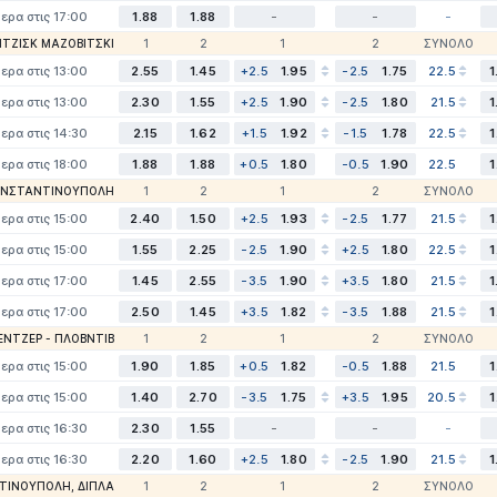
ερα στις 17:00
1.88
1.88
-
-
-
ΝΤΖΙΣΚ ΜΑΖΟΒΊΤΣΚΙ
1
2
1
2
ΣΎΝΟΛΟ
ερα στις 13:00
2.55
1.45
+2.5
1.95
-2.5
1.75
22.5
1
ερα στις 13:00
2.30
1.55
+2.5
1.90
-2.5
1.80
21.5
1
ερα στις 14:30
2.15
1.62
+1.5
1.92
-1.5
1.78
22.5
1
ερα στις 18:00
1.88
1.88
+0.5
1.80
-0.5
1.90
22.5
1
ΩΝΣΤΑΝΤΙΝΟΎΠΟΛΗ
1
2
1
2
ΣΎΝΟΛΟ
ερα στις 15:00
2.40
1.50
+2.5
1.93
-2.5
1.77
21.5
1
ερα στις 15:00
1.55
2.25
-2.5
1.90
+2.5
1.80
22.5
1
ερα στις 17:00
1.45
2.55
-3.5
1.90
+3.5
1.80
21.5
1
ερα στις 17:00
2.50
1.45
+3.5
1.82
-3.5
1.88
21.5
1
ΝΤΖΕΡ - ΠΛΌΒΝΤΙΒ
1
2
1
2
ΣΎΝΟΛΟ
ερα στις 15:00
1.90
1.85
+0.5
1.82
-0.5
1.88
21.5
1
ερα στις 15:00
1.40
2.70
-3.5
1.75
+3.5
1.95
20.5
1
ερα στις 16:30
2.30
1.55
-
-
-
ερα στις 16:30
2.20
1.60
+2.5
1.80
-2.5
1.90
21.5
1
ΤΙΝΟΎΠΟΛΗ, ΔΙΠΛΆ
1
2
1
2
ΣΎΝΟΛΟ