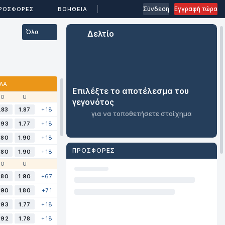
...
Σύνδεση
Εγγραφή τώρα
ΕΣ
ΡΟΣΦΟΡΕΣ
ΒΟΉΘΕΙΑ
Όλα
Δελτίο
ΛΑ
Επιλέξτε το αποτέλεσμα του
O
U
γεγονότος
.83
1.87
+18
για να τοποθετήσετε στοίχημα
.93
1.77
+18
.80
1.90
+18
ΠΡΟΣΦΟΡΈΣ
.80
1.90
+18
O
U
.80
1.90
+67
.90
1.80
+71
.93
1.77
+18
.92
1.78
+18