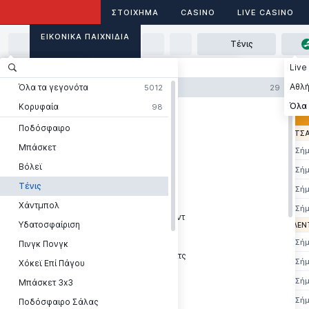
ΣΤΟΙΧΗΜΑ
ΣΤΟΙΧΗΜΑ
CASINO
CASINO
LIVE CASINO
LIVE CASINO
ΕΙΚΟΝΙΚΆ ΠΑΙΧΝΊΔΙΑ
Όλες τις ώρες
Τένις
ΑΠΟΤΕΛΕΣΜΑΤΑ
Όλες τις ώρες
Live
Κύριο
Αθλήματα
Τένις
ATP Challenger
ΆΡΘΡΑ
1 ώρα
Aθλ
Όλα τα γεγονότα
Όλα τα γεγονότα
Όλα τα γεγονότα
5012
242
29
2 ώρες
Όλα
Κορυφαία
98
ΚΑΤΗΓΟΡΊΑ
ΤΣΆΛΕΝΤΖΕΡ - ΧΆΓΚΕΝ
ΕΦΑΡΜΟΓΕΣ
Τένις - ATP Challenger
Λορέντζο Τζιουστίνο — Ζερόμ Κιμ
ATP
4 ώρες
Ποδόσφαιρο
ΤΣΆ
Λορέντζο Τζιουστίνο
Ζόμπορ Πίρος — Χούι Ντεν Όουντεν
ATP - Μόντρεαλ
6 ώρες
Μπάσκετ
-
Σήμ
Ζερόμ Κιμ
Ζόμπορ Πίρος
Έλμερ Μόλερ — Κάρλος Ταμπερνέρ
Montreal. Doubles
12 ώρες
Βόλεϊ
-
Σήμ
Χούι Ντεν Όουντεν
Έλμερ Μόλερ
Τόμ Γκέντζ — Χένρι Σκίρε
WTA
1 ημέρα
Τένις
-
Σήμ
Κάρλος Ταμπερνέρ
Τόμ Γκέντζ
WTA - Τορόντο
ΤΣΆΛΕΝΤΖΕΡ - ΛΈΞΙΝΓΚΤΟΝ
2 ημέρες
Χάντμπολ
-
Σήμ
Johnson Spencer — Τζέι Ντίλαν Χάρα Φρέντ
Χένρι Σκίρε
Toronto. Doubles
Υδατοσφαίριση
ΤΣΆΛΕΝΤ
Johnson Spencer
Αντρές Μάρτιν — Μιλλέν Χούριον
ATP Challenger
-
Σήμ
Πινγκ Πονγκ
Τζέι Ντίλαν Χάρα Φρέντ
Αντρές Μάρτιν
Αμπενταλάχ Σελμπάιχ — Ντούσαν Λάγιοβιτς
Τσάλεντζερ - Χάγκεν
-
Σήμ
Χόκεϊ Επί Πάγου
Μιλλέν Χούριον
Αμπενταλάχ Σελμπάιχ
Α.Ιλάγκαν — Σεμπάστιαν Γκόρζνι
Τσάλεντζερ - Λέξινγκτον
-
Σήμ
Μπάσκετ 3x3
Ντούσαν Λάγιοβιτς
Α.Ιλάγκαν
Ρέι Σακαμότο — Έντας Μπατβίλας
Τσάλεντζερ - Γκρόντζισκ Μαζοβίτσκι
-
Σήμ
Ποδόσφαιρο Σάλας