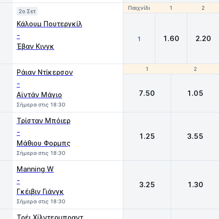
Παιχνίδι
Παιχνίδι
1
1
2
2
2o Σετ
Κάλουμ Πουτεργκίλ
-
1.60
2.20
1
Έβαν Κινγκ
1
1
2
2
Ράιαν Ντίκερσον
-
7.50
1.05
Αϊντάν Μάγιο
Σήμερα στις 18:30
Τρίσταν Μπόιερ
-
1.25
3.55
Μάθιου Φορμπς
Σήμερα στις 18:30
Manning W
-
3.25
1.30
Γκέιβιν Γιάνγκ
Σήμερα στις 18:30
Τρέι Χίλντερμπραντ