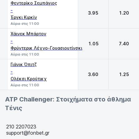
Φεντερίκο Σεμπάγιος
-
3.95
1.20
Έργκι Κιρκίν
Αύριο στις 11:00
Χάινεκ Μπάρτον
-
1.05
7.40
Φρύντερικ Λέχνο-Γουασιουτίνσκι
Αύριο στις 11:00
Γιάνικ Όπιτζ
-
3.60
1.25
Ολέκσι Κρούτικχ
Αύριο στις 11:00
ATP Challenger: Στοιχήματα στο άθλημα
Τένις
210 2207023
support@fonbet.gr