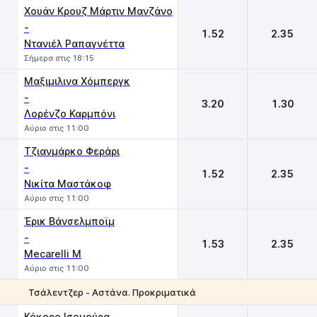
Χουάν Κρουζ Μάρτιν Μανζάνο
-
1.52
2.35
Ντανιέλ Ραπαγνέττα
Σήμερα στις 18:15
Μαξιμιλινα Χόμπεργκ
-
3.20
1.30
Λορένζο Καρμπόνι
Αύριο στις 11:00
Τζιανμάρκο Φεράρι
-
1.52
2.35
Νικίτα Μαστάκοφ
Αύριο στις 11:00
Έρικ Βάνσελμποϊμ
-
1.53
2.35
Mecarelli M
Αύριο στις 11:00
Τσάλεντζερ - Αστάνα. Προκριματικά
1
2
Κόκορο Ισομούρα