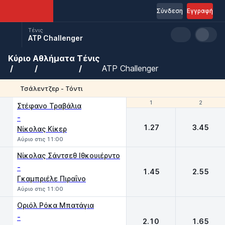
Σύνδεση
Εγγραφή
Τένις
ATP Challenger
Κύριο
Αθλήματα
Τένις
ATP Challenger
Τσάλεντζερ - Τόντι
1
1
2
2
Στέφανο Τραβάλια
-
1.27
3.45
Νίκολας Κίκερ
Αύριο στις 11:00
Νίκολας Σάντσεθ Ιθκουιέρντο
-
1.45
2.55
Γκαμπριέλε Πιραΐνο
Αύριο στις 11:00
Οριόλ Ρόκα Μπατάγια
-
2.10
1.65