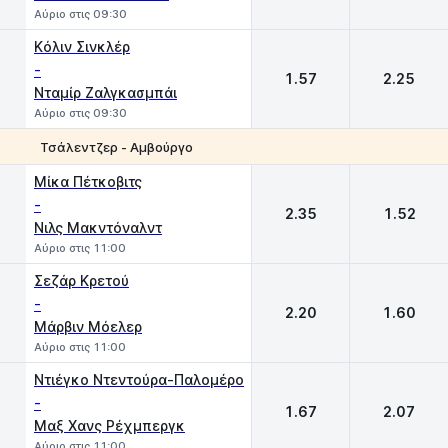
Αύριο στις 09:30
Kόλιν Σινκλέρ
-
1.57
2.25
Νταμίρ Ζαλγκασμπάι
Αύριο στις 09:30
Τσάλεντζερ - Αμβούργο
1
2
Μίκα Πέτκοβιτς
-
2.35
1.52
Νιλς Μακντόναλντ
Αύριο στις 11:00
Σεζάρ Κρετού
-
2.20
1.60
Μάρβιν Μόελερ
Αύριο στις 11:00
Ντιέγκο Ντεντούρα-Παλομέρο
-
1.67
2.07
Μαξ Χανς Ρέχμπεργκ
Αύριο στις 11:00