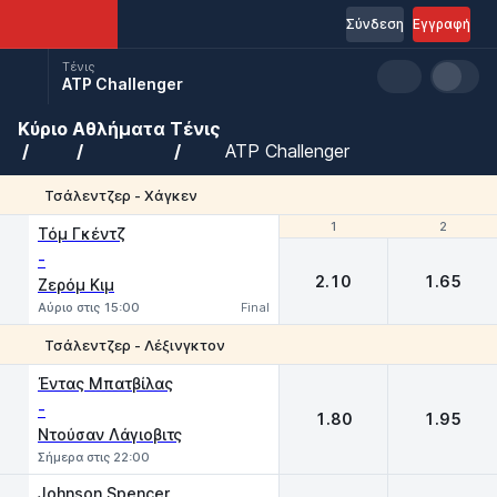
Σύνδεση
Εγγραφή
Τένις
ATP Challenger
Κύριο
Αθλήματα
Τένις
ATP Challenger
Τσάλεντζερ - Χάγκεν
1
1
2
2
Τόμ Γκέντζ
-
2.10
1.65
Ζερόμ Κιμ
Αύριο στις 15:00
Final
Τσάλεντζερ - Λέξινγκτον
1
2
Έντας Μπατβίλας
-
1.80
1.95
Ντούσαν Λάγιοβιτς
Σήμερα στις 22:00
Johnson Spencer