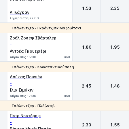
-
1.53
2.35
Α.Ιλάγκαν
Σήμερα στις 22:00
Τσάλεντζερ - Γκρόντζισκ Μαζοβίτσκι
1
2
Ζοέλ Ζοσέφ Σβάρτσλερ
-
1.80
1.95
Αντρέα Γκουεριέρι
Αύριο στις 15:00
Final
Τσάλεντζερ - Κωνσταντινούπολη
1
2
Λούκας Πουγιέν
-
2.45
1.48
Ίλια Σιμάκιν
Αύριο στις 17:00
Final
Τσάλεντζερ - Πλόβντιβ
1
2
Πετρ Νεστέροφ
-
2.30
1.55
Ράντου Μιχάι Παπόε