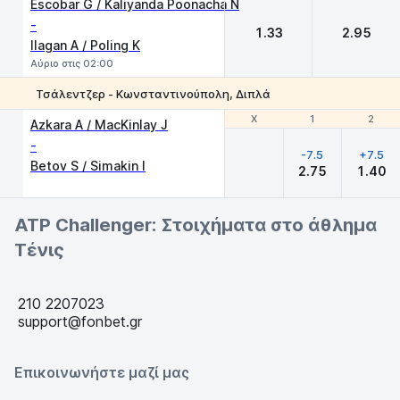
Escobar G / Kaliyanda Poonacha N
-
1.33
2.95
Ilagan A / Poling K
Αύριο στις 02:00
Τσάλεντζερ - Κωνσταντινούπολη, Διπλά
Χ
Χ
1
1
2
2
Azkara A / MacKinlay J
-
-7.5
+7.5
Betov S / Simakin I
2.75
1.40
ATP Challenger: Στοιχήματα στο άθλημα
Τένις
210 2207023
support@fonbet.gr
Επικοινωνήστε μαζί μας