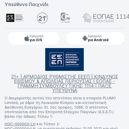
Υπεύθυνο Παιχνίδι
Εφαρμογή
Εφαρμογή
για iOS
για Android
21+ | ΑΡΜΟΔΙΟΣ ΡΥΘΜΙΣΤΗΣ ΕΕΕΠ | ΚΙΝΔΥΝΟΣ
ΕΘΙΣΜΟΥ & ΑΠΩΛΕΙΑΣ ΠΕΡΙΟΥΣΙΑΣ | ΕΟΠΑΕ -
ΓΡΑΜΜΗ ΣΥΜΒΟΥΛΕΥΤΙΚΗΣ: 1114 | ΠΑΙΞΕ
ΥΠΕΥΘΥΝΑ
Ο διαχειριστής αυτού του ιστοτόπου είναι η εταιρεία PLUMO
Limited, με έδρα τη Λευκωσία Κύπρου και καταστατική
διεύθυνση Ευαγόρου 31, 2ος όροφος, 1066. Ο ιστότοπος
εποπτεύεται από την Επιτροπή Ελέγχου Παιγνίων (Ε.Ε.Ε.Π.)
βάσει της άδειας Τύπου 1:
HGC–000003–LH
και Τύπου 2:
HGC–000004–LH
, με ημερομηνία έκδοσης 21.05.2021 και ισχύ