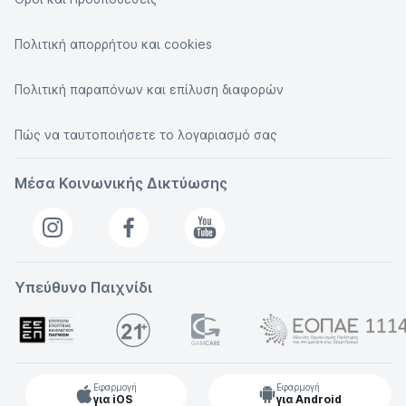
Πολιτική απορρήτου και cookies
Πολιτική παραπόνων και επίλυση διαφορών
Πώς να ταυτοποιήσετε το λογαριασμό σας
Μέσα Κοινωνικής Δικτύωσης
Υπεύθυνο Παιχνίδι
Εφαρμογή
Εφαρμογή
για iOS
για Android