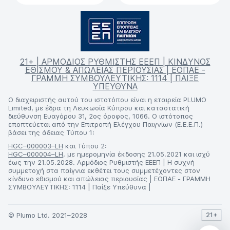
21+ | ΑΡΜΟΔΙΟΣ ΡΥΘΜΙΣΤΗΣ ΕΕΕΠ | ΚΙΝΔΥΝΟΣ
ΕΘΙΣΜΟΥ & ΑΠΩΛΕΙΑΣ ΠΕΡΙΟΥΣΙΑΣ | ΕΟΠΑΕ -
ΓΡΑΜΜΗ ΣΥΜΒΟΥΛΕΥΤΙΚΗΣ: 1114 | ΠΑΙΞΕ
ΥΠΕΥΘΥΝΑ
Ο διαχειριστής αυτού του ιστοτόπου είναι η εταιρεία PLUMO
Limited, με έδρα τη Λευκωσία Κύπρου και καταστατική
διεύθυνση Ευαγόρου 31, 2ος όροφος, 1066. Ο ιστότοπος
εποπτεύεται από την Επιτροπή Ελέγχου Παιγνίων (Ε.Ε.Ε.Π.)
βάσει της άδειας Τύπου 1:
HGC–000003–LH
και Τύπου 2:
HGC–000004–LH
, με ημερομηνία έκδοσης 21.05.2021 και ισχύ
έως την 21.05.2028. Αρμόδιος Ρυθμιστής ΕΕΕΠ | Η συχνή
συμμετοχή στα παίγνια εκθέτει τους συμμετέχοντες στον
κίνδυνο εθισμού και απώλειας περιουσίας | ΕΟΠΑΕ - ΓΡΑΜΜΗ
ΣΥΜΒΟΥΛΕΥΤΙΚΗΣ: 1114 | Παίξε Υπεύθυνα |
© Plumo Ltd. 2021–2028
21+