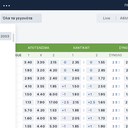
...
ΕΙΚΟΝΙΚΆ ΠΑΙΧΝΊΔΙΑ
ΑΠΟΤΕΛΕΣΜΑΤΑ
ΆΡΘΡΑ
ΕΦΑΡΜΟΓ
Π
Όλα τα γεγονότα
Live
Aθλ
2003
ΑΠΟΤΈΛΕΣΜΑ
ΧΆΝΤΙΚΑΠ
ΣΎΝΟ
UROPA LEAGUE
1
X
2
1
2
ΣΎΝΟΛΟ
τις 18:00
3.40
3.30
2.15
0
2.35
0
1.55
2.5
2
τις 19:00
1.93
3.20
4.20
0
1.40
0
2.85
2.5
2
τις 19:00
2.95
3.20
2.40
0
2.05
0
1.72
2.5
1
τις 20:00
4.10
3.55
1.85
+1
1.50
-1
2.50
2.5
1
τις 20:00
1.50
4.40
6.00
-1
1.80
+1
1.95
2.5
1
τις 20:00
1.13
7.90
17.00
-2.5
2.15
+2.5
1.65
3.5
2
τις 20:00
5.70
4.20
1.53
+1
1.88
-1
1.88
2.5
1
τις 20:45
1.60
4.00
5.10
-1
2.05
+1
1.73
2.5
1
τις 21:00
1.55
4.40
5.30
-1
1.85
+1
1.90
3.5
2