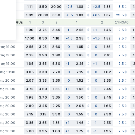
τις 22:00
1.11
8.50
20.00
-2.5
1.88
+2.5
1.88
3.5
1
1.09
20.00
8.50
-6.5
1.83
+6.5
1.87
29.5
1
RENCE LEAGUE
1
X
2
1
2
ΣΎΝΟΛΟ
τις 18:00
1.90
3.75
3.45
-1
2.55
+1
1.45
2.5
1
τις 19:00
17.00
6.30
1.16
+1.5
2.35
-1.5
1.52
2.5
1
τις 19:00
2.55
3.25
2.60
0
1.85
0
1.85
2.5
1
τις 19:00
2.25
3.50
2.90
0
1.65
0
2.10
2.5
1
τις 19:00
1.65
3.55
5.30
-1
2.25
+1
1.58
2.5
2
τις 19:30
3.05
3.30
2.20
0
2.15
0
1.62
2.5
1
τις 20:00
2.07
3.35
3.35
0
1.52
0
2.35
2.5
1
τις 20:00
3.75
3.60
1.85
+1
1.48
-1
2.45
2.5
1
τις 20:00
1.95
3.70
3.35
0
1.50
0
2.45
2.5
1
τις 20:00
2.90
3.45
2.25
0
2.08
0
1.65
2.5
1
τις 20:00
2.15
3.15
3.30
0
1.55
0
2.30
2.5
2
ic
τις 20:00
3.85
3.55
1.85
+1
1.45
-1
2.55
2.5
1
τις 20:00
5.00
3.95
1.60
+1
1.75
-1
1.95
2.5
1