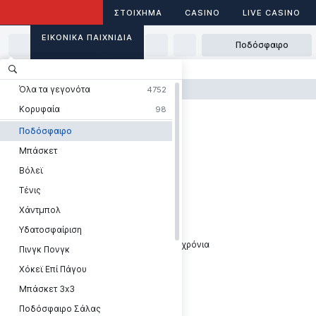
ΣΤΟΙΧΗΜΑ
ΣΤΟΙΧΗΜΑ
CASINO
CASINO
LIVE CASINO
LIVE CASINO
ΕΙΚΟΝΙΚΆ ΠΑΙΧΝΊΔΙΑ
Όλες τις ώρες
Ποδόσφαιρο
ΑΠΟΤΕΛΕΣΜΑΤΑ
Όλες τις ώρες
Κύριο
Αθλήματα
Ποδόσφαιρο
ΆΡΘΡΑ
1 ώρα
Όλα τα γεγονότα
Όλα τα γεγονότα
4752
2 ώρες
Κορυφαία
98
ΚΑΤΗΓΟΡΊΑ
ΕΦΑΡΜΟΓΕΣ
Ποδόσφαιρο
Διεθνή Συλλόγων
4 ώρες
Ποδόσφαιρο
UEFA E
Κουόπιο
UEFA Europa League
6 ώρες
Μπάσκετ
-
Σήμερα σ
Ουνιβερσιτατέα Κραϊόβα
Μακάμπι Τελ Αβίβ
UEFA Conference League
12 ώρες
Βόλεϊ
-
Σήμερα σ
ΤΣΣΚΑ Σόφιας
Γιαγκελόνια
UEFA Super Cup
1 ημέρα
Τένις
-
Σήμερα σ
Ρέιντζερς
Χράντεκ Κράλοβε
UEFA Champions League
2 ημέρες
Χάντμπολ
-
Σήμερα σ
Μπεσίκτας
Σάλτσμπουργκ
UEFA Champions League
Υδατοσφαίριση
-
Σήμερα σ
Πάφος
Λεχ Πόζναν
UEFA Champions League - Μακροχρόνια
Πινγκ Πονγκ
-
Σήμερα σ
ΚΙ Κλακσβίκ
Λίνκολν Ρεντ Άιμπς
North American Leagues Cup
Χόκεϊ Επί Πάγου
-
Σήμερα σ
Ομόνοια
ΠΑΟΚ
Φιλικά Τοπ Συλλόγων
Μπάσκετ 3x3
-
Σήμερα σ
Άντερλεχτ
Τουν
Copa Libertadores
Ποδόσφαιρο Σάλας
-
Σήμερα σ