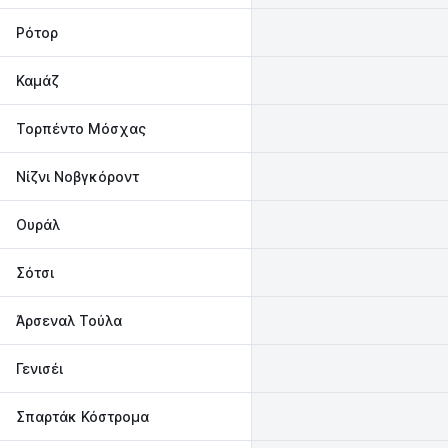
Ρότορ
Καμάζ
Τορπέντο Μόσχας
Νίζνι Νοβγκόροντ
Ουράλ
Σότσι
Άρσεναλ Τούλα
Γενισέι
Σπαρτάκ Κόστρομα