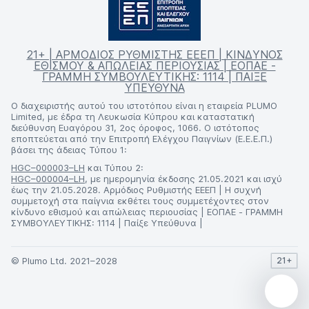
21+ | ΑΡΜΟΔΙΟΣ ΡΥΘΜΙΣΤΗΣ ΕΕΕΠ | ΚΙΝΔΥΝΟΣ
ΕΘΙΣΜΟΥ & ΑΠΩΛΕΙΑΣ ΠΕΡΙΟΥΣΙΑΣ | ΕΟΠΑΕ -
ΓΡΑΜΜΗ ΣΥΜΒΟΥΛΕΥΤΙΚΗΣ: 1114 | ΠΑΙΞΕ
ΥΠΕΥΘΥΝΑ
Ο διαχειριστής αυτού του ιστοτόπου είναι η εταιρεία PLUMO
Limited, με έδρα τη Λευκωσία Κύπρου και καταστατική
διεύθυνση Ευαγόρου 31, 2ος όροφος, 1066. Ο ιστότοπος
εποπτεύεται από την Επιτροπή Ελέγχου Παιγνίων (Ε.Ε.Ε.Π.)
βάσει της άδειας Τύπου 1:
HGC–000003–LH
και Τύπου 2:
HGC–000004–LH
, με ημερομηνία έκδοσης 21.05.2021 και ισχύ
έως την 21.05.2028. Αρμόδιος Ρυθμιστής ΕΕΕΠ | Η συχνή
συμμετοχή στα παίγνια εκθέτει τους συμμετέχοντες στον
κίνδυνο εθισμού και απώλειας περιουσίας | ΕΟΠΑΕ - ΓΡΑΜΜΗ
ΣΥΜΒΟΥΛΕΥΤΙΚΗΣ: 1114 | Παίξε Υπεύθυνα |
© Plumo Ltd. 2021–2028
21+