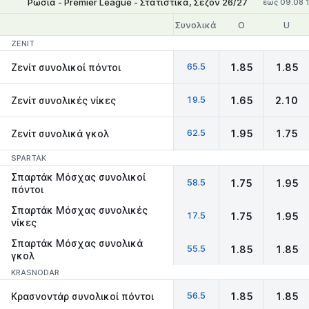
Ρωσία - Premier League - Στατιστικά, Σεζόν 26/27
έως 09.08 
Συνολικά
O
U
ZENIT
65.5
Ζενίτ συνολικοί πόντοι
1.85
1.85
19.5
Ζενίτ συνολικές νίκες
1.65
2.10
62.5
Ζενίτ συνολικά γκολ
1.95
1.75
SPARTAK
Σπαρτάκ Μόσχας συνολικοί
58.5
1.75
1.95
πόντοι
Σπαρτάκ Μόσχας συνολικές
17.5
1.75
1.95
νίκες
Σπαρτάκ Μόσχας συνολικά
55.5
1.85
1.85
γκολ
KRASNODAR
56.5
Κρασνοντάρ συνολικοί πόντοι
1.85
1.85