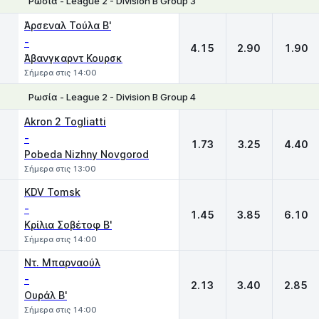
Ρωσία - League 2 - Division B Group 3
1
X
2
Άρσεναλ Τούλα Β'
-
4.15
2.90
1.90
Άβανγκαρντ Κουρσκ
Σήμερα στις 14:00
Ρωσία - League 2 - Division B Group 4
1
X
2
Akron 2 Togliatti
-
1.73
3.25
4.40
Pobeda Nizhny Novgorod
Σήμερα στις 13:00
KDV Tomsk
-
1.45
3.85
6.10
Κρίλια Σοβέτοφ Β'
Σήμερα στις 14:00
Ντ. Μπαρναούλ
-
2.13
3.40
2.85
Ουράλ Β'
Σήμερα στις 14:00