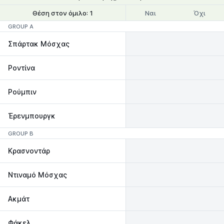
Ναι
Όχι
Θέση στον όμιλο: 1
Θέση στον όμιλο: 1-2
GROUP A
Σπάρτακ Μόσχας
Ροντίνα
Ρούμπιν
Έρενμπουργκ
GROUP B
Κρασνοντάρ
Ντιναμό Μόσχας
Ακμάτ
Φάκελ