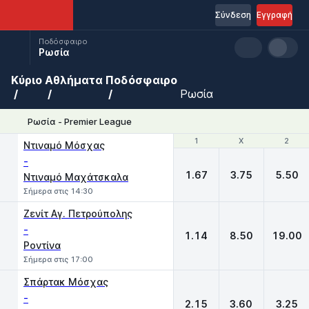
Σύνδεση
Εγγραφή
Ποδόσφαιρο
Ρωσία
Κύριο
Αθλήματα
Ποδόσφαιρο
Ρωσία
Ρωσία - Premier League
1
1
X
X
2
2
Ντιναμό Μόσχας
-
1.67
3.75
5.50
Ντιναμό Μαχάτσκαλα
Σήμερα στις 14:30
Ζενίτ Αγ. Πετρούπολης
-
1.14
8.50
19.00
Ροντίνα
Σήμερα στις 17:00
Σπάρτακ Μόσχας
-
2.15
3.60
3.25