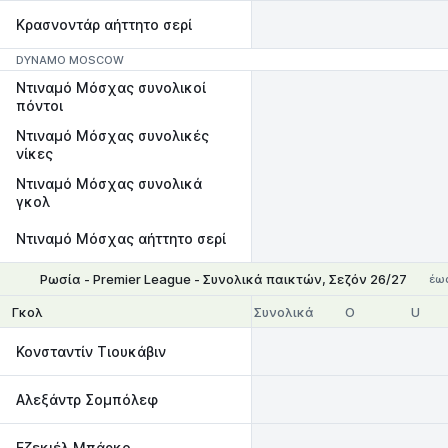
Κρασνοντάρ αήττητο σερί
DYNAMO MOSCOW
Ντιναμό Μόσχας συνολικοί
πόντοι
Ντιναμό Μόσχας συνολικές
νίκες
Ντιναμό Μόσχας συνολικά
γκολ
Ντιναμό Μόσχας αήττητο σερί
Ρωσία - Premier League - Συνολικά παικτών, Σεζόν 26/27
έως
Συνολικά
Ο
U
Γκολ
Κονσταντίν Τιουκάβιν
Αλεξάντρ Σομπόλεφ
Eζεκιέλ Μπάρκο