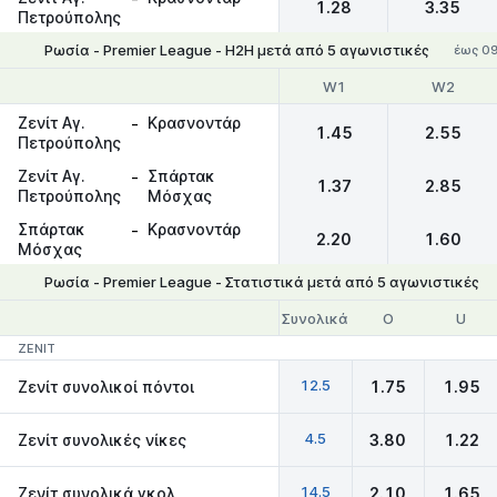
1.28
3.35
Πετρούπολης
Ρωσία - Premier League - Η2Η μετά από 5 αγωνιστικές
έως 09
W1
W2
Ζενίτ Αγ.
-
Κρασνοντάρ
1.45
2.55
Πετρούπολης
Ζενίτ Αγ.
-
Σπάρτακ
1.37
2.85
Πετρούπολης
Μόσχας
Σπάρτακ
-
Κρασνοντάρ
2.20
1.60
Μόσχας
Ρωσία - Premier League - Στατιστικά μετά από 5 αγωνιστικές
Συνολικά
O
U
ZENIT
12.5
Ζενίτ συνολικοί πόντοι
1.75
1.95
4.5
Ζενίτ συνολικές νίκες
3.80
1.22
14.5
Ζενίτ συνολικά γκολ
2.10
1.65