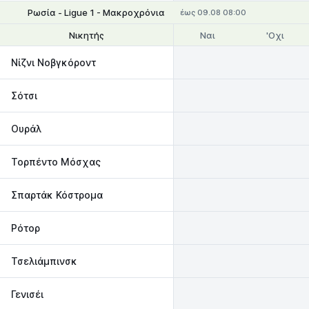
Ρωσία - Ligue 1 - Μακροχρόνια
έως 09.08 08:00
Ναι
'Οχι
Νικητής
Θέσεις 1-2
Νίζνι Νοβγκόροντ
Σότσι
Ουράλ
Τορπέντο Μόσχας
Σπαρτάκ Κόστρομα
Ρότορ
Τσελιάμπινσκ
Γενισέι