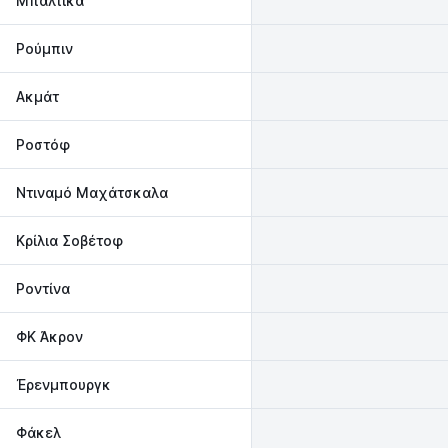
Μπάλτικα
Ρούμπιν
Ακμάτ
Ροστόφ
Ντιναμό Μαχάτσκαλα
Κρίλια Σοβέτοφ
Ροντίνα
ΦΚ Άκρον
Έρενμπουργκ
Φάκελ