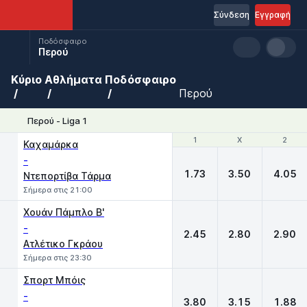
Σύνδεση
Εγγραφή
Ποδόσφαιρο
Περού
Κύριο
Αθλήματα
Ποδόσφαιρο
Περού
Περού - Liga 1
1
1
X
X
2
2
Καχαμάρκα
-
1.73
3.50
4.05
Ντεπορτίβα Τάρμα
Σήμερα στις 21:00
Χουάν Πάμπλο Β'
-
2.45
2.80
2.90
Ατλέτικο Γκράου
Σήμερα στις 23:30
Σπορτ Μπόις
-
3.80
3.15
1.88