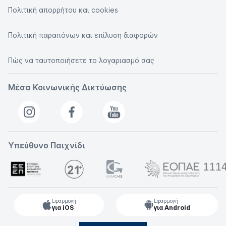
Πολιτική απορρήτου και cookies
Πολιτική παραπόνων και επίλυση διαφορών
Πώς να ταυτοποιήσετε το λογαριασμό σας
Μέσα Κοινωνικής Δικτύωσης
Υπεύθυνο Παιχνίδι
Εφαρμογή
Εφαρμογή
για iOS
για Android