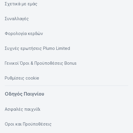
Σχετικά με εμάς
Συναλλαγές
Φορολογία κερδών
Συχνές ερωτήσεις Plumo Limited
Γενικοί Όροι & Προϋποθέσεις Bonus
Ρυθμίσεις cookie
Οδηγός Παιγνίου
Ασφαλές παιχνίδι
Οροι και Προϋποθέσεις