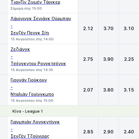
Τιανζίν Ζινμέν Τάιγκερ
Σήμερα στις 15:00
Λάιονινγκ Σενιάγκ Ούρμπαν
-
2.12
3.70
3.10
Σενζέν Πενγκ Σίτι
15 Αυγούστου στις 14:00
Ζεζιάνγκ
-
2.75
3.90
2.25
Τσένγκντου Ρονγκτσένγκ
15 Αυγούστου στις 14:35
Γιουνάν Γιούκουν
-
2.07
3.80
3.15
Νταλιάν Γουίνγκμπο
15 Αυγούστου στις 15:00
Κίνα - League 1
1
X
2
Γιανμπιάν Λονγκντίνγκ
-
2.85
2.90
2.40
Σενζέν Τζούνιορς