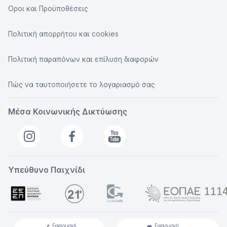
Οροι και Προϋποθέσεις
Πολιτική απορρήτου και cookies
Πολιτική παραπόνων και επίλυση διαφορών
Πώς να ταυτοποιήσετε το λογαριασμό σας
Μέσα Κοινωνικής Δικτύωσης
Υπεύθυνο Παιχνίδι
Εφαρμογή
Εφαρμογή