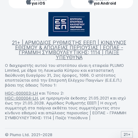
για iOS
για Android
21+ | ΑΡΜΟΔΙΟΣ ΡΥΘΜΙΣΤΗΣ ΕΕΕΠ | ΚΙΝΔΥΝΟΣ
ΕΘΙΣΜΟΥ & ΑΠΩΛΕΙΑΣ ΠΕΡΙΟΥΣΙΑΣ | ΕΟΠΑΕ -
ΓΡΑΜΜΗ ΣΥΜΒΟΥΛΕΥΤΙΚΗΣ: 1114 | ΠΑΙΞΕ
ΥΠΕΥΘΥΝΑ
Ο διαχειριστής αυτού του ιστοτόπου είναι η εταιρεία PLUMO
Limited, με έδρα τη Λευκωσία Κύπρου και καταστατική
διεύθυνση Ευαγόρου 31, 2ος όροφος, 1066. Ο ιστότοπος
εποπτεύεται από την Επιτροπή Ελέγχου Παιγνίων (Ε.Ε.Ε.Π.)
βάσει της άδειας Τύπου 1:
HGC–000003–LH
και Τύπου 2:
HGC–000004–LH
, με ημερομηνία έκδοσης 21.05.2021 και ισχύ
έως την 21.05.2028. Αρμόδιος Ρυθμιστής ΕΕΕΠ | Η συχνή
συμμετοχή στα παίγνια εκθέτει τους συμμετέχοντες στον
κίνδυνο εθισμού και απώλειας περιουσίας | ΕΟΠΑΕ - ΓΡΑΜΜΗ
ΣΥΜΒΟΥΛΕΥΤΙΚΗΣ: 1114 | Παίξε Υπεύθυνα |
© Plumo Ltd. 2021–2028
21+