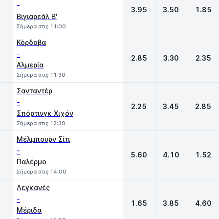
-
3.95
3.50
1.85
Βιγιαρεάλ Β'
Σήμερα στις 11:00
Κόρδοβα
-
2.85
3.30
2.35
Αλμερία
Σήμερα στις 11:30
Σανταντέρ
-
2.25
3.45
2.85
Σπόρτινγκ Χιχόν
Σήμερα στις 12:30
Μέλμπουρν Σίτι
-
5.60
4.10
1.52
Παλέρμο
Σήμερα στις 14:00
Λεγκανές
-
1.65
3.85
4.60
Μέριδα