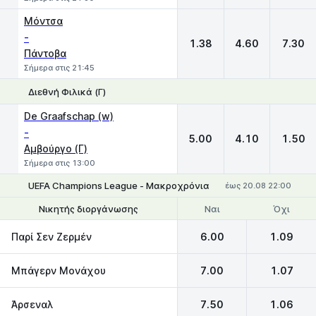
Μόντσα
-
1.38
4.60
7.30
Πάντοβα
Σήμερα στις 21:45
Διεθνή Φιλικά (Γ)
1
X
2
De Graafschap (w)
-
5.00
4.10
1.50
Αμβούργο (Γ)
Σήμερα στις 13:00
UEFA Champions League - Μακροχρόνια
έως 20.08 22:00
Ναι
Όχι
Νικητής διοργάνωσης
Να φτάσει στον τελικό
Παρί Σεν Ζερμέν
6.00
1.09
Μπάγερν Μονάχου
7.00
1.07
Άρσεναλ
7.50
1.06