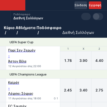
Σύνδεση
Εγγραφή
Ποδόσφαιρο
Διεθνή Συλλόγων
Κύριο
Αθλήματα
Ποδόσφαιρο
Διεθνή Συλλόγων
UEFA Super Cup
1
1
X
X
2
2
Παρί Σεν Ζερμέν
-
1.78
3.90
4.40
Άστον Βίλα
12 Αυγούστου στις 22:00
UEFA Champions League
1
X
2
Καϊράτ
-
2.45
3.40
2.75
Λέφσκι Σόφιας
11 Αυγούστου στις 18:00
0:1
FC Σαμπάχ