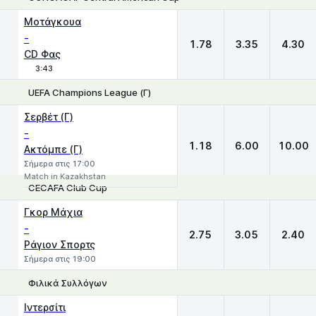
1
X
2
Μοτάγκουα
-
1.78
3.35
4.30
CD Φας
3:43
UEFA Champions League (Γ)
1
X
2
Σερβέτ (Γ)
-
1.18
6.00
10.00
Ακτόμπε (Γ)
Σήμερα στις 17:00
Match in Kazakhstan
CECAFA Club Cup
1
X
2
Γκορ Μάχια
-
2.75
3.05
2.40
Ράγιον Σπορτς
Σήμερα στις 19:00
Φιλικά Συλλόγων
1
X
2
Ιντερσίτι