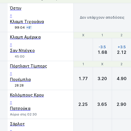
Όστιν
-
Δεν υπάρχουν αποδόσεις
Κλαμπ Τιχουάνα
99:04
+8'
Χ
Χ
1
1
2
2
Κλαμπ Αμέρικα
-
-3.5
+3.5
Σαν Ντιέγκο
1.68
2.12
45:00
1
1
X
X
2
2
Πόρτλαντ Τίμπερς
-
1.77
3.20
4.90
Πουέμπλα
28:28
Κολόμπους Κρου
-
2.25
3.65
2.90
Πατσούκα
Αύριο στις 02:30
Σάρλοτ
-