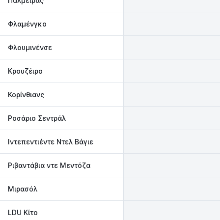
Παλμέιρας
Φλαμένγκο
Φλουμινένσε
Κρουζέιρο
Κορίνθιανς
Ροσάριο Σεντράλ
Ιντεπεντιέντε Ντελ Βάγιε
Ριβαντάβια ντε Μεντόζα
Μιρασόλ
LDU Κίτο