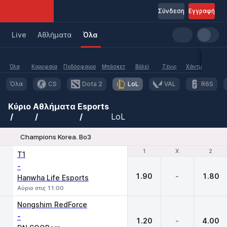
Σύνδεση
Εγγραφή
Live
Aθλήματα
Όλα
Όλα
Κορυφαία
Ποδόσφαιρο
Μπάσκετ
Βόλεϊ
Τένις
Χάντμπολ
Υδα
Όλα
CS
Dota 2
LoL
VAL
R6S
Κύριο
Αθλήματα
Esports
LoL
Champions Korea. Bo3
1
1
X
X
2
2
T1
-
1.90
-
1.80
Hanwha Life Esports
Αύριο στις 11:00
Nongshim RedForce
-
1.20
-
4.00