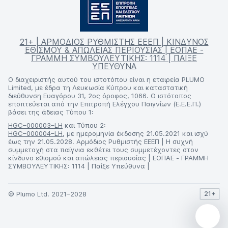
21+ | ΑΡΜΟΔΙΟΣ ΡΥΘΜΙΣΤΗΣ ΕΕΕΠ | ΚΙΝΔΥΝΟΣ
ΕΘΙΣΜΟΥ & ΑΠΩΛΕΙΑΣ ΠΕΡΙΟΥΣΙΑΣ | ΕΟΠΑΕ -
ΓΡΑΜΜΗ ΣΥΜΒΟΥΛΕΥΤΙΚΗΣ: 1114 | ΠΑΙΞΕ
ΥΠΕΥΘΥΝΑ
Ο διαχειριστής αυτού του ιστοτόπου είναι η εταιρεία PLUMO
Limited, με έδρα τη Λευκωσία Κύπρου και καταστατική
διεύθυνση Ευαγόρου 31, 2ος όροφος, 1066. Ο ιστότοπος
εποπτεύεται από την Επιτροπή Ελέγχου Παιγνίων (Ε.Ε.Ε.Π.)
βάσει της άδειας Τύπου 1:
HGC–000003–LH
και Τύπου 2:
HGC–000004–LH
, με ημερομηνία έκδοσης 21.05.2021 και ισχύ
έως την 21.05.2028. Αρμόδιος Ρυθμιστής ΕΕΕΠ | Η συχνή
συμμετοχή στα παίγνια εκθέτει τους συμμετέχοντες στον
κίνδυνο εθισμού και απώλειας περιουσίας | ΕΟΠΑΕ - ΓΡΑΜΜΗ
ΣΥΜΒΟΥΛΕΥΤΙΚΗΣ: 1114 | Παίξε Υπεύθυνα |
© Plumo Ltd. 2021–2028
21+