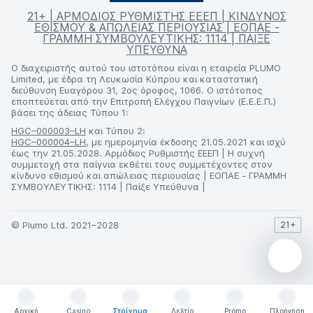
21+ | ΑΡΜΟΔΙΟΣ ΡΥΘΜΙΣΤΗΣ ΕΕΕΠ | ΚΙΝΔΥΝΟΣ
ΕΘΙΣΜΟΥ & ΑΠΩΛΕΙΑΣ ΠΕΡΙΟΥΣΙΑΣ | ΕΟΠΑΕ -
ΓΡΑΜΜΗ ΣΥΜΒΟΥΛΕΥΤΙΚΗΣ: 1114 | ΠΑΙΞΕ
ΥΠΕΥΘΥΝΑ
Ο διαχειριστής αυτού του ιστοτόπου είναι η εταιρεία PLUMO
Limited, με έδρα τη Λευκωσία Κύπρου και καταστατική
διεύθυνση Ευαγόρου 31, 2ος όροφος, 1066. Ο ιστότοπος
εποπτεύεται από την Επιτροπή Ελέγχου Παιγνίων (Ε.Ε.Ε.Π.)
βάσει της άδειας Τύπου 1:
HGC–000003–LH
και Τύπου 2:
HGC–000004–LH
, με ημερομηνία έκδοσης 21.05.2021 και ισχύ
έως την 21.05.2028. Αρμόδιος Ρυθμιστής ΕΕΕΠ | Η συχνή
συμμετοχή στα παίγνια εκθέτει τους συμμετέχοντες στον
κίνδυνο εθισμού και απώλειας περιουσίας | ΕΟΠΑΕ - ΓΡΑΜΜΗ
ΣΥΜΒΟΥΛΕΥΤΙΚΗΣ: 1114 | Παίξε Υπεύθυνα |
© Plumo Ltd. 2021–2028
21+
Αρχική
Casino
Στοίχημα
Δελτίο
Promo
Πλοήγηση