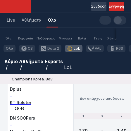
Σύνδεση
Εγγραφή
Live
Aθλήματα
Όλα
Όλα
Κορυφαία
Ποδόσφαιρο
Μπάσκετ
Βόλεϊ
Τένις
Χάντμπολ
Υδα
Όλα
CS
Dota 2
LoL
VAL
R6S
Κύριο
Αθλήματα
Esports
LoL
Champions Korea. Bo3
Dplus
-
Δεν υπάρχουν αποδόσεις
KT Rolster
29:46
1
1
X
X
2
2
DN SOOPers
-
2.70
-
1.40