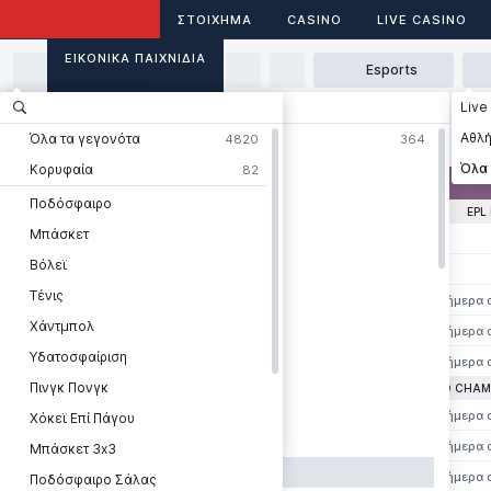
ΣΤΟΙΧΗΜΑ
ΣΤΟΙΧΗΜΑ
CASINO
CASINO
LIVE CASINO
LIVE CASINO
ΕΙΚΟΝΙΚΆ ΠΑΙΧΝΊΔΙΑ
Όλες τις ώρες
Esports
ΑΠΟΤΕΛΕΣΜΑΤΑ
Όλες τις ώρες
Live
Κύριο
Αθλήματα
Esports
Dota 2
ΆΡΘΡΑ
1 ώρα
Aθλ
Όλα τα γεγονότα
Όλα τα γεγονότα
Όλα τα γεγονότα
4820
173
364
2 ώρες
Όλα
Κορυφαία
82
ΚΑΤΗΓΟΡΊΑ
EPL MASTERS. BO3
ΕΦΑΡΜΟΓΕΣ
Esports - Dota 2
Zero Tenacity — No Hoodwink
Counter-Strike
4 ώρες
Ποδόσφαιρο
EPL
Zero Tenacity
Ilbirs eSports — Syntax
Esports World Cup
6 ώρες
Μπάσκετ
-
No Hoodwink
Power Rangers — Team Jenz
European Pro League
12 ώρες
Βόλεϊ
2ος Χάρτης
Ilbirs eSports
Team Jenz — Nemiga Gaming
BB Storm
1 ημέρα
Τένις
-
Σήμερα σ
Syntax
Power Rangers
CCT
ASGARD CHAMPIONSHIP. BO3
2 ημέρες
Χάντμπολ
-
Σήμερα σ
RE.Arise — Team Spirit Academy
Team Jenz
Team Jenz
Tipsport Cup
Υδατοσφαίριση
-
Σήμερα σ
FTS — Level Up
Nemiga Gaming
WL Star Series
Πινγκ Πονγκ
ASGARD CHAMP
RE.Arise
PuckChamp — Team Lynx
H2H CS. 2X2
-
Σήμερα σ
Χόκεϊ Επί Πάγου
Team Spirit Academy
FTS
Ilbirs eSports — No Hoodwink
ESEA
-
Σήμερα σ
Μπάσκετ 3x3
Level Up
PuckChamp
Dota 2
-
Σήμερα σ
Ποδόσφαιρο Σάλας