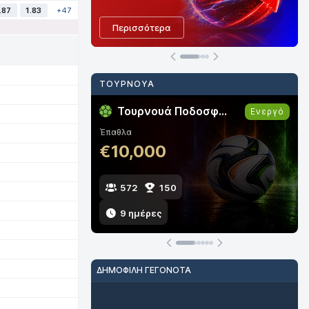
.87
1.83
+47
Περισσότερα
Περισσότερα
Περισσότερα
ΤΟΥΡΝΟΥΆ
Τουρνουά Τένις!
Τουρνουά Cyber - eSports!
Τουρνουά Ποδοσφαίρου!
Τουρνουά Ποδοσφαίρου!
Τουρνουά Ποδοσφαίρου!
Σύντομα
Σύντομα
Ενεργό
Ενεργό
Ενεργό
Έπαθλα
Έπαθλα
Έπαθλα
Έπαθλα
Έπαθλα
€10,000
€10,000
€10,000
€10,000
€5,000
572
61
52
229
180
150
150
150
75
100
9 ημέρες
9 ημέρες
16 ημέρες
24 ημέρες
24 ημέρες
ΔΗΜΟΦΙΛΉ ΓΕΓΟΝΌΤΑ
Ποδόσφαιρο
Μπάσκετ
Βόλεϊ
Τένις
Υδατοσφαίριση