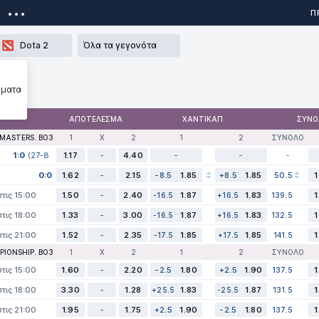
...
ΕΙΚΟΝΙΚΆ ΠΑΙΧΝΊΔΙΑ
ΑΠΟΤΕΛΕΣΜΑΤΑ
ΆΡΘΡΑ
ΕΦΑΡΜΟΓ
Π
Dota 2
Όλα τα γεγονότα
ήματα
ΑΠΟΤΈΛΕΣΜΑ
ΧΆΝΤΙΚΑΠ
ΣΎΝΟ
 MASTERS. BO3
1
X
2
1
2
ΣΎΝΟΛΟ
1:0
(27-8
1.17
-
4.40
-
-
-
0-0)
0:0
1.62
-
2.15
-8.5
1.85
+8.5
1.85
50.5
1
τις 15:00
1.50
-
2.40
1.87
1.83
1
-16.5
+16.5
139.5
τις 18:00
1.33
-
3.00
1.87
1.83
1
-16.5
+16.5
132.5
τις 21:00
1.52
-
2.35
1.85
1.85
1
-17.5
+17.5
141.5
IONSHIP. BO3
1
X
2
1
2
ΣΎΝΟΛΟ
τις 15:00
1.60
-
2.20
-2.5
1.80
+2.5
1.90
1
137.5
τις 18:00
3.30
-
1.28
1.83
1.87
1
+25.5
-25.5
131.5
τις 21:00
1.95
-
1.75
+2.5
1.90
-2.5
1.80
1
137.5