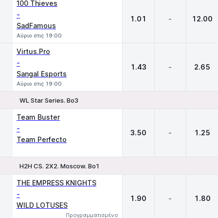
100 Thieves
-
1.01
-
12.00
SadFamous
Αύριο στις 19:00
Virtus.Pro
-
1.43
-
2.65
Sangal Esports
Αύριο στις 19:00
WL Star Series. Bo3
1
X
2
Team Buster
-
3.50
-
1.25
Team Perfecto
H2H CS. 2X2. Moscow. Bo1
1
X
2
THE EMPRESS KNIGHTS
-
1.90
-
1.80
WILD LOTUSES
Προγραμματισμένο