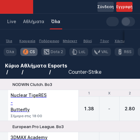
Σύνδεση
Εγγραφή
Live
Aθλήματα
Όλα
Όλα
Κορυφαία
Ποδόσφαιρο
Μπάσκετ
Βόλεϊ
Τένις
Χάντμπολ
Υδα
Όλα
CS
Dota 2
LoL
VAL
R6S
Κύριο
Αθλήματα
Esports
Counter-Strike
NODWIN Clutch. Bo3
1
1
X
X
2
2
Nuclear TigeRES
-
1.38
-
2.80
Butterfly
Σήμερα στις 18:00
European Pro League. Bo3
1
X
2
3DMAX Academy