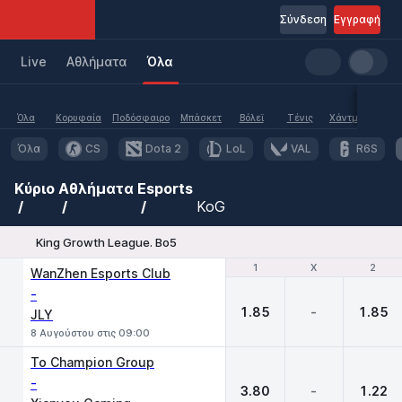
Σύνδεση
Εγγραφή
Live
Aθλήματα
Όλα
Όλα
Κορυφαία
Ποδόσφαιρο
Μπάσκετ
Βόλεϊ
Τένις
Χάντμπολ
Υδα
Όλα
CS
Dota 2
LoL
VAL
R6S
Κύριο
Αθλήματα
Esports
KoG
King Growth League. Bo5
1
1
X
X
2
2
WanZhen Esports Club
-
1.85
-
1.85
JLY
8 Αυγούστου στις 09:00
To Champion Group
-
3.80
-
1.22