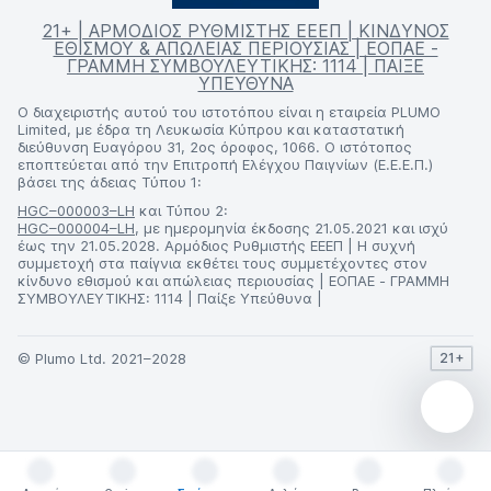
21+ | ΑΡΜΟΔΙΟΣ ΡΥΘΜΙΣΤΗΣ ΕΕΕΠ | ΚΙΝΔΥΝΟΣ
ΕΘΙΣΜΟΥ & ΑΠΩΛΕΙΑΣ ΠΕΡΙΟΥΣΙΑΣ | ΕΟΠΑΕ -
ΓΡΑΜΜΗ ΣΥΜΒΟΥΛΕΥΤΙΚΗΣ: 1114 | ΠΑΙΞΕ
ΥΠΕΥΘΥΝΑ
Ο διαχειριστής αυτού του ιστοτόπου είναι η εταιρεία PLUMO
Limited, με έδρα τη Λευκωσία Κύπρου και καταστατική
διεύθυνση Ευαγόρου 31, 2ος όροφος, 1066. Ο ιστότοπος
εποπτεύεται από την Επιτροπή Ελέγχου Παιγνίων (Ε.Ε.Ε.Π.)
βάσει της άδειας Τύπου 1:
HGC–000003–LH
και Τύπου 2:
HGC–000004–LH
, με ημερομηνία έκδοσης 21.05.2021 και ισχύ
έως την 21.05.2028. Αρμόδιος Ρυθμιστής ΕΕΕΠ | Η συχνή
συμμετοχή στα παίγνια εκθέτει τους συμμετέχοντες στον
κίνδυνο εθισμού και απώλειας περιουσίας | ΕΟΠΑΕ - ΓΡΑΜΜΗ
ΣΥΜΒΟΥΛΕΥΤΙΚΗΣ: 1114 | Παίξε Υπεύθυνα |
© Plumo Ltd. 2021–2028
21+