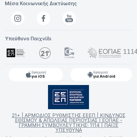
Μέσα Κοινωνικής Δικτύωσης
Υπεύθυνο Παιχνίδι
Εφαρμογή
Εφαρμογή
για iOS
για Android
21+ | ΑΡΜΟΔΙΟΣ ΡΥΘΜΙΣΤΗΣ ΕΕΕΠ | ΚΙΝΔΥΝΟΣ
ΕΘΙΣΜΟΥ & ΑΠΩΛΕΙΑΣ ΠΕΡΙΟΥΣΙΑΣ | ΕΟΠΑΕ -
ΓΡΑΜΜΗ ΣΥΜΒΟΥΛΕΥΤΙΚΗΣ: 1114 | ΠΑΙΞΕ
ΥΠΕΥΘΥΝΑ