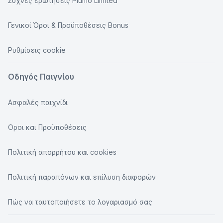
Συχνές ερωτήσεις Plumo Limited
Γενικοί Όροι & Προϋποθέσεις Bonus
Ρυθμίσεις cookie
Οδηγός Παιγνίου
Ασφαλές παιχνίδι
Οροι και Προϋποθέσεις
Πολιτική απορρήτου και cookies
Πολιτική παραπόνων και επίλυση διαφορών
Πώς να ταυτοποιήσετε το λογαριασμό σας