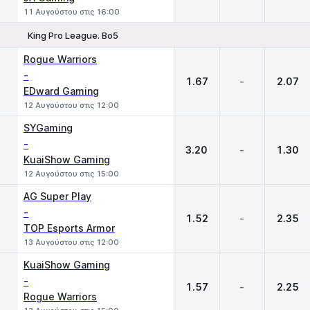
11 Αυγούστου στις 16:00
King Pro League. Bo5
1
X
2
Rogue Warriors
-
1.67
-
2.07
EDward Gaming
12 Αυγούστου στις 12:00
SYGaming
-
3.20
-
1.30
KuaiShow Gaming
12 Αυγούστου στις 15:00
AG Super Play
-
1.52
-
2.35
TOP Esports Armor
13 Αυγούστου στις 12:00
KuaiShow Gaming
-
1.57
-
2.25
Rogue Warriors