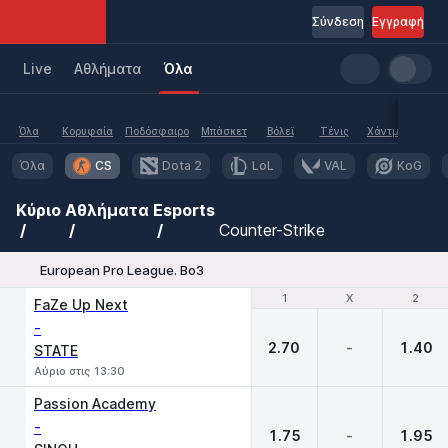
Σύνδεση
Εγγραφή
Live
Aθλήματα
Όλα
Όλα
Κορυφαία
Ποδόσφαιρο
Μπάσκετ
Βόλεϊ
Τένις
Χάντμπολ
Υδα
Όλα
CS
Dota 2
LoL
VAL
KoG
Κύριο
Αθλήματα
Esports
Counter-Strike
European Pro League. Bo3
1
1
X
X
2
2
FaZe Up Next
-
2.70
-
1.40
STATE
Αύριο στις 13:30
Passion Academy
-
1.75
-
1.95