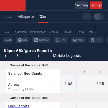
Σύνδεση
Εγγραφή
Live
Aθλήματα
Όλα
Όλα
Κορυφαία
Ποδόσφαιρο
Μπάσκετ
Βόλεϊ
Τένις
Χάντμπολ
Υδα
Όλα
CS
Dota 2
LoL
VAL
R6S
Κύριο
Αθλήματα
Esports
Mobile Legends
Games of the Future. Bo3
1
1
X
X
2
2
Selangor Red Giants
-
1.68
-
2.05
Aurora
Σήμερα στις 14:00
Games of the Future. Bo5
1
X
2
Onic Esports