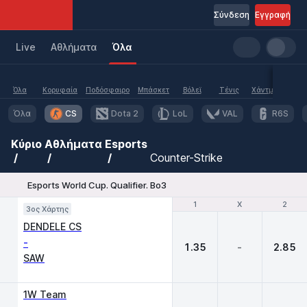
Σύνδεση
Εγγραφή
Live
Aθλήματα
Όλα
Όλα
Κορυφαία
Ποδόσφαιρο
Μπάσκετ
Βόλεϊ
Τένις
Χάντμπολ
Υδα
Όλα
CS
Dota 2
LoL
VAL
R6S
Κύριο
Αθλήματα
Esports
Counter-Strike
Esports World Cup. Qualifier. Bo3
1
1
X
X
2
2
3ος Χάρτης
DENDELE CS
-
1.35
-
2.85
SAW
1W Team