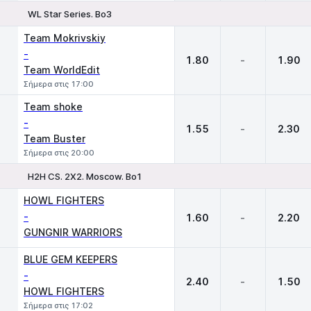
WL Star Series. Bo3
1
X
2
Team Mokrivskiy
-
1.80
-
1.90
Team WorldEdit
Σήμερα στις 17:00
Team shoke
-
1.55
-
2.30
Team Buster
Σήμερα στις 20:00
H2H CS. 2X2. Moscow. Bo1
1
X
2
HOWL FIGHTERS
-
1.60
-
2.20
GUNGNIR WARRIORS
BLUE GEM KEEPERS
-
2.40
-
1.50
HOWL FIGHTERS
Σήμερα στις 17:02