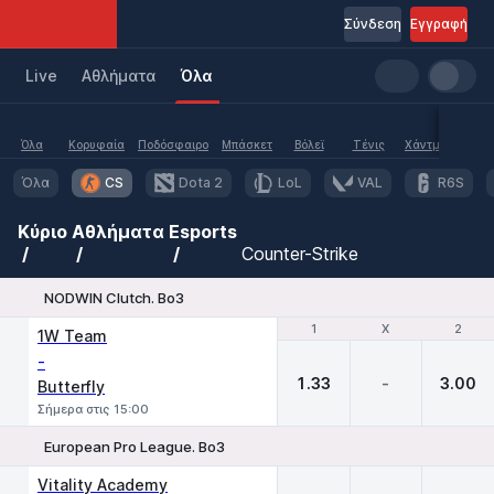
Σύνδεση
Εγγραφή
Live
Aθλήματα
Όλα
Όλα
Κορυφαία
Ποδόσφαιρο
Μπάσκετ
Βόλεϊ
Τένις
Χάντμπολ
Υδα
Όλα
CS
Dota 2
LoL
VAL
R6S
Κύριο
Αθλήματα
Esports
Counter-Strike
NODWIN Clutch. Bo3
1
1
X
X
2
2
1W Team
-
1.33
-
3.00
Butterfly
Σήμερα στις 15:00
European Pro League. Bo3
1
X
2
Vitality Academy