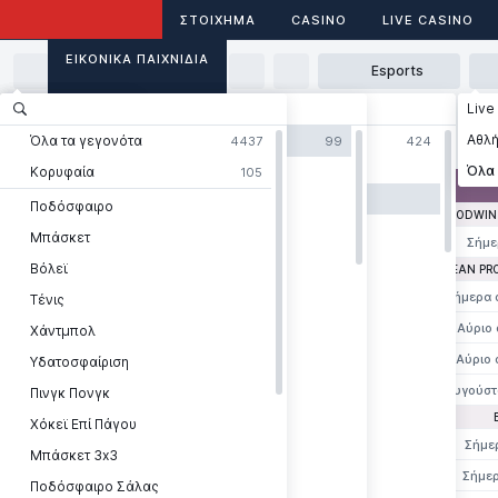
ΣΤΟΙΧΗΜΑ
ΣΤΟΙΧΗΜΑ
CASINO
CASINO
LIVE CASINO
LIVE CASINO
ΕΙΚΟΝΙΚΆ ΠΑΙΧΝΊΔΙΑ
Όλες τις ώρες
Esports
ΑΠΟΤΕΛΕΣΜΑΤΑ
Όλες τις ώρες
Live
Κύριο
Αθλήματα
Esports
Counter-Strike
ΆΡΘΡΑ
1 ώρα
Aθλ
Όλα τα γεγονότα
Όλα τα γεγονότα
Όλα τα γεγονότα
4437
99
424
2 ώρες
Όλα
Κορυφαία
105
ΚΑΤΗΓΟΡΊΑ
NODWIN CLUTCH. BO3
ΕΦΑΡΜΟΓΕΣ
Esports - Counter-Strike
Nuclear TigeRES — Sashi Esport
Counter-Strike
4 ώρες
Ποδόσφαιρο
NODWIN
Nuclear TigeRES
NODWIN Clutch
EUROPEAN PRO LEAGUE. BO3
6 ώρες
Μπάσκετ
-
Σήμε
Vitality Academy — Bushido Wildcats
Sashi Esport
European Pro League
12 ώρες
Βόλεϊ
EUROPEAN PRO
Vitality Academy
3DMAX Academy — B8 Academy
BB Storm
1 ημέρα
-
Σήμερα σ
Τένις
Bushido Wildcats
3DMAX Academy
FaZe Up Next — STATE
Dfrag
2 ημέρες
-
Αύριο 
Χάντμπολ
B8 Academy
FaZe Up Next
Passion Academy — SINQU
CCT
-
Αύριο 
Υδατοσφαίριση
STATE
Passion Academy
BB STORM. BO3
Tipsport Cup
-
8 Αυγούστο
Πινγκ Πονγκ
SINQU
paiN Gaming Academy — MEIA NOITE
Esports World Cup
Χόκεϊ Επί Πάγου
paiN Gaming Academy
Metanoia Wolves — Procyon
-
Σήμερ
Qualifier. Bo3
Μπάσκετ 3x3
MEIA NOITE
Metanoia Wolves
Galorys — BORRACHEIROS
-
Σήμερ
Tournament outright
Ποδόσφαιρο Σάλας
Procyon
Galorys