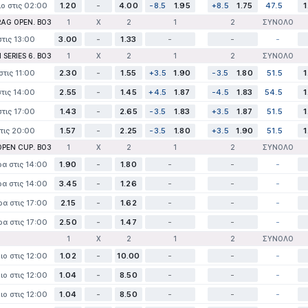
ο στις 02:00
1.20
-
4.00
-8.5
1.95
+8.5
1.75
47.5
1
AG OPEN. BO3
1
X
2
1
2
ΣΎΝΟΛΟ
τις 13:00
3.00
-
1.33
-
-
-
SERIES 6. BO3
1
X
2
1
2
ΣΎΝΟΛΟ
τις 11:00
2.30
-
1.55
+3.5
1.90
-3.5
1.80
51.5
1
τις 14:00
2.55
-
1.45
+4.5
1.87
-4.5
1.83
54.5
1
τις 17:00
1.43
-
2.65
-3.5
1.83
+3.5
1.87
51.5
1
τις 20:00
1.57
-
2.25
-3.5
1.80
+3.5
1.90
51.5
1
OPEN CUP. BO3
1
X
2
1
2
ΣΎΝΟΛΟ
α στις 14:00
1.90
-
1.80
-
-
-
α στις 14:00
3.45
-
1.26
-
-
-
α στις 17:00
2.15
-
1.62
-
-
-
α στις 17:00
2.50
-
1.47
-
-
-
1
X
2
1
2
ΣΎΝΟΛΟ
ιο στις 12:00
1.02
-
10.00
-
-
-
ιο στις 12:00
1.04
-
8.50
-
-
-
ιο στις 12:00
1.04
-
8.50
-
-
-