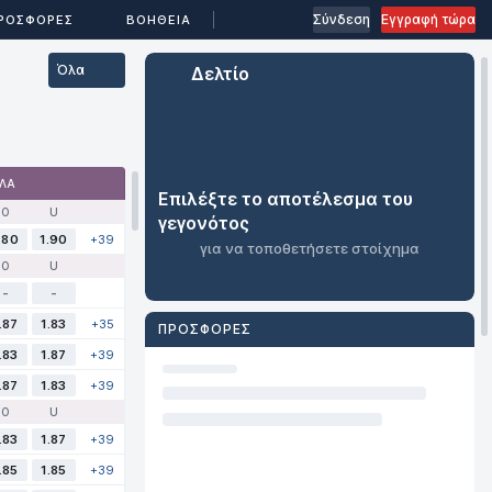
...
Σύνδεση
Εγγραφή τώρα
ΕΣ
ΡΟΣΦΟΡΕΣ
ΒΟΉΘΕΙΑ
Όλα
Δελτίο
ΛΑ
Επιλέξτε το αποτέλεσμα του
O
U
γεγονότος
.80
1.90
+39
για να τοποθετήσετε στοίχημα
O
U
-
-
.87
1.83
+35
ΠΡΟΣΦΟΡΈΣ
.83
1.87
+39
.87
1.83
+39
O
U
.83
1.87
+39
.85
1.85
+39