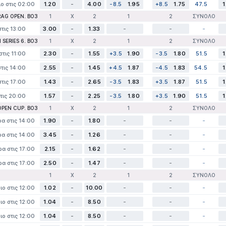
ο στις 02:00
1.20
-
4.00
-8.5
1.95
+8.5
1.75
47.5
1
AG OPEN. BO3
1
X
2
1
2
ΣΎΝΟΛΟ
τις 13:00
3.00
-
1.33
-
-
-
SERIES 6. BO3
1
X
2
1
2
ΣΎΝΟΛΟ
τις 11:00
2.30
-
1.55
+3.5
1.90
-3.5
1.80
51.5
1
τις 14:00
2.55
-
1.45
+4.5
1.87
-4.5
1.83
54.5
1
τις 17:00
1.43
-
2.65
-3.5
1.83
+3.5
1.87
51.5
1
τις 20:00
1.57
-
2.25
-3.5
1.80
+3.5
1.90
51.5
1
OPEN CUP. BO3
1
X
2
1
2
ΣΎΝΟΛΟ
α στις 14:00
1.90
-
1.80
-
-
-
α στις 14:00
3.45
-
1.26
-
-
-
α στις 17:00
2.15
-
1.62
-
-
-
α στις 17:00
2.50
-
1.47
-
-
-
1
X
2
1
2
ΣΎΝΟΛΟ
ιο στις 12:00
1.02
-
10.00
-
-
-
ιο στις 12:00
1.04
-
8.50
-
-
-
ιο στις 12:00
1.04
-
8.50
-
-
-