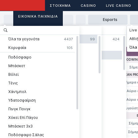
ΣΤΟΙΧΗΜΑ
ΣΤΟΙΧΗΜΑ
CASINO
CASINO
LIVE CASINO
LIVE CASINO
ΕΙΚΟΝΙΚΆ ΠΑΙΧΝΊΔΙΑ
Όλες τις ώρες
Esports
ΑΠΟΤΕΛΕΣΜΑΤΑ
Όλες τις ώρες
Live
Κύριο
Αθλήματα
Esports
Counter-Strike
ΆΡΘΡΑ
1 ώρα
Aθλ
Όλα τα γεγονότα
Όλα τα γεγονότα
Όλα τα γεγονότα
4437
99
424
2 ώρες
Όλα
Κορυφαία
105
ΚΑΤΗΓΟΡΊΑ
NODWIN CLUTCH. BO3
ΕΦΑΡΜΟΓΕΣ
Esports - Counter-Strike
Nuclear TigeRES — Sashi Esport
Counter-Strike
4 ώρες
Ποδόσφαιρο
NODWIN
Nuclear TigeRES
NODWIN Clutch
EUROPEAN PRO LEAGUE. BO3
6 ώρες
Μπάσκετ
-
Σήμε
Vitality Academy — Bushido Wildcats
Sashi Esport
European Pro League
12 ώρες
Βόλεϊ
EUROPEAN PRO
Vitality Academy
3DMAX Academy — B8 Academy
BB Storm
1 ημέρα
-
Σήμερα σ
Τένις
Bushido Wildcats
3DMAX Academy
FaZe Up Next — STATE
Dfrag
2 ημέρες
-
Αύριο 
Χάντμπολ
B8 Academy
FaZe Up Next
Passion Academy — SINQU
CCT
-
Αύριο 
Υδατοσφαίριση
STATE
Passion Academy
BB STORM. BO3
Tipsport Cup
-
8 Αυγούστο
Πινγκ Πονγκ
SINQU
paiN Gaming Academy — MEIA NOITE
Esports World Cup
Χόκεϊ Επί Πάγου
paiN Gaming Academy
Metanoia Wolves — Procyon
-
Σήμερ
Qualifier. Bo3
Μπάσκετ 3x3
MEIA NOITE
Metanoia Wolves
Galorys — BORRACHEIROS
-
Σήμερ
Tournament outright
Ποδόσφαιρο Σάλας
Procyon
Galorys