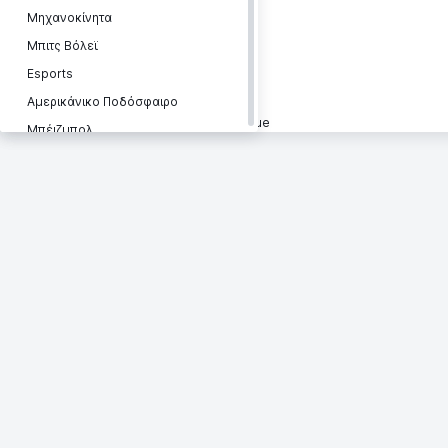
Afghanistan. Kabul Premier League
Μηχανοκίνητα
Portugal. Liga Grizzly. Division 2
Μπιτς Βόλεϊ
Portugal. Liga Grizzly. Division 1
Esports
Kuwait. Kerala Premier League
Αμερικάνικο Ποδόσφαιρο
Australia. Century Champions League
Μπέιζμπολ
T10
Χόκεϊ Επί Χόρτου
European series. Round robin tournament
Φλόρμπολ
Japan. National League
Μπιτς Σόκερ
SRL
Λακρός
New Zealand. Super Smash. SRL
Ράγκμπι
Μίας μέρας
Αυστραλιανό Ποδόσφαιρο
One-Day. England. Women. League 2. Cup
Κρίκετ
Μπιλιάρδο 100-ball
Μπάντμιντον
England. Hundred
Μπιλιάρδο - Σνούκερ
100-ball. England. Hundred. Group stage
Πάντελ τέννις
100-Ball. England. Women. Hundred. Group stage
Νταρτς