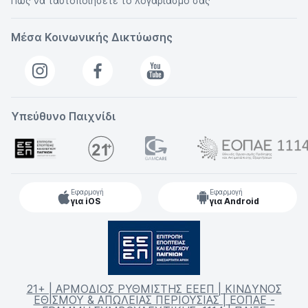
Πώς να ταυτοποιήσετε το λογαριασμό σας
Μέσα Κοινωνικής Δικτύωσης
Υπεύθυνο Παιχνίδι
Εφαρμογή
Εφαρμογή
για iOS
για Android
21+ | ΑΡΜΟΔΙΟΣ ΡΥΘΜΙΣΤΗΣ ΕΕΕΠ | ΚΙΝΔΥΝΟΣ
ΕΘΙΣΜΟΥ & ΑΠΩΛΕΙΑΣ ΠΕΡΙΟΥΣΙΑΣ | ΕΟΠΑΕ -