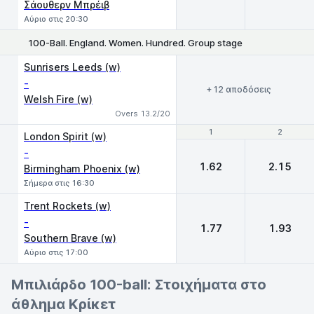
Σάουθερν Μπρέιβ
Αύριο στις 20:30
100-Ball. England. Women. Hundred. Group stage
Sunrisers Leeds (w)
-
+ 12 αποδόσεις
Welsh Fire (w)
Overs 13.2/20
1
1
2
2
London Spirit (w)
-
1.62
2.15
Birmingham Phoenix (w)
Σήμερα στις 16:30
Trent Rockets (w)
-
1.77
1.93
Southern Brave (w)
Αύριο στις 17:00
Μπιλιάρδο 100-ball: Στοιχήματα στο
άθλημα Κρίκετ