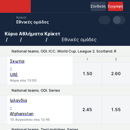
Σύνδεση
Εγγραφή
Κρίκετ
Εθνικές ομάδες
Κύριο
Αθλήματα
Κρίκετ
Εθνικές ομάδες
National teams. ODI. ICC. World Cup. League 2. Scotland. Round-
1
1
2
2
Σκωτία
-
1.50
2.60
UAE
Αύριο στις 13:00
National teams. ODI. Series
1
2
Ιρλανδία
-
2.45
1.55
Afghanistan
10 Αυγούστου στις 12:45
National teams. Test matches. Series