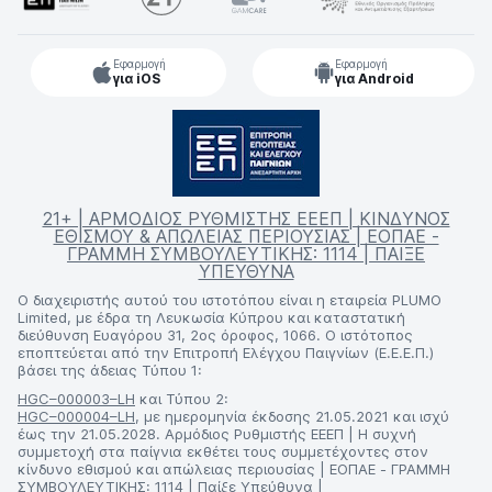
Εφαρμογή
Εφαρμογή
για iOS
για Android
21+ | ΑΡΜΟΔΙΟΣ ΡΥΘΜΙΣΤΗΣ ΕΕΕΠ | ΚΙΝΔΥΝΟΣ
ΕΘΙΣΜΟΥ & ΑΠΩΛΕΙΑΣ ΠΕΡΙΟΥΣΙΑΣ | ΕΟΠΑΕ -
ΓΡΑΜΜΗ ΣΥΜΒΟΥΛΕΥΤΙΚΗΣ: 1114 | ΠΑΙΞΕ
ΥΠΕΥΘΥΝΑ
Ο διαχειριστής αυτού του ιστοτόπου είναι η εταιρεία PLUMO
Limited, με έδρα τη Λευκωσία Κύπρου και καταστατική
διεύθυνση Ευαγόρου 31, 2ος όροφος, 1066. Ο ιστότοπος
εποπτεύεται από την Επιτροπή Ελέγχου Παιγνίων (Ε.Ε.Ε.Π.)
βάσει της άδειας Τύπου 1:
HGC–000003–LH
και Τύπου 2:
HGC–000004–LH
, με ημερομηνία έκδοσης 21.05.2021 και ισχύ
έως την 21.05.2028. Αρμόδιος Ρυθμιστής ΕΕΕΠ | Η συχνή
συμμετοχή στα παίγνια εκθέτει τους συμμετέχοντες στον
κίνδυνο εθισμού και απώλειας περιουσίας | ΕΟΠΑΕ - ΓΡΑΜΜΗ
ΣΥΜΒΟΥΛΕΥΤΙΚΗΣ: 1114 | Παίξε Υπεύθυνα |