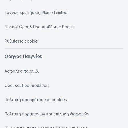
Συχνές ερωτήσεις Plumo Limited
Γενικοί Όροι & Προϋποθέσεις Bonus
Ρυθμίσεις cookie
Οδηγός Παιγνίου
Ασφαλές παιχνίδι
Οροι και Προϋποθέσεις
Πολιτική απορρήτου και cookies
Πολιτική παραπόνων και επίλυση διαφορών