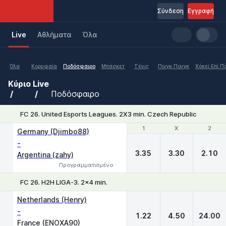
Σύνδεση
Εγγραφή
Live
Aθλήματα
Όλα
Όλα
Κορυφαία
Ποδόσφαιρο
Μπάσκετ
Τένις
Πινγκ Πονγκ
Χόκεϊ Επί Π
Κύριο
Live
Ποδόσφαιρο
FC 26. United Esports Leagues. 2X3 min. Czech Republic
1
1
X
X
2
2
Germany (Djimbo88)
-
3.35
3.30
2.10
Argentina (zahy)
Προγραμματισμένο
FC 26. H2H LIGA-3. 2x4 min.
1
X
2
Netherlands (Henry)
-
1.22
4.50
24.00
France (ENOXA90)