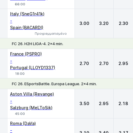
66:00
Italy (SneG1r41k)
-
3.00
3.20
2.30
Spain (BACARDI)
Προγραμματισμένο
FC 26. H2H LIGA-4. 2x4 min.
1
X
2
France (PSPRO)
-
2.70
2.70
2.95
Portugal (LLOYD1337)
18:00
FC 26. ESportsBattle. Europa League. 2x4 min.
1
X
2
Aston Villa (Revange)
-
3.50
2.95
2.18
Salzburg (MeLToSik)
45:00
Roma (DaVa)
-
3.10
3.40
2.17