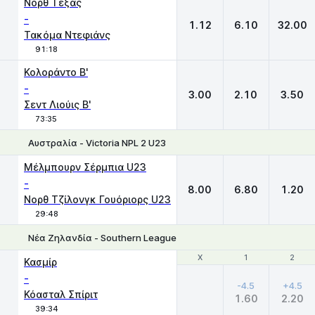
Νορθ Τέξας
-
1.12
6.10
32.00
Τακόμα Ντεφιάνς
91:18
Κολοράντο Β'
-
3.00
2.10
3.50
Σεντ Λιούις Β'
73:35
Αυστραλία - Victoria NPL 2 U23
1
X
2
Μέλμπουρν Σέρμπια U23
-
8.00
6.80
1.20
Νορθ Τζίλονγκ Γουόριορς U23
29:48
Νέα Ζηλανδία - Southern League
Χ
Χ
1
1
2
2
Κασμίρ
-
-4.5
+4.5
Κόασταλ Σπίριτ
1.60
2.20
39:34