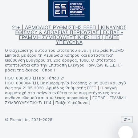
21+ | ΑΡΜΟΔΙΟΣ ΡΥΘΜΙΣΤΗΣ ΕΕΕΠ | ΚΙΝΔΥΝΟΣ
ΕΘΙΣΜΟΥ & ΑΠΩΛΕΙΑΣ ΠΕΡΙΟΥΣΙΑΣ | ΕΟΠΑΕ -
ΓΡΑΜΜΗ ΣΥΜΒΟΥΛΕΥΤΙΚΗΣ: 1114 | ΠΑΙΞΕ
ΥΠΕΥΘΥΝΑ
Ο διαχειριστής αυτού του ιστοτόπου είναι η εταιρεία PLUMO
Limited, με έδρα τη Λευκωσία Κύπρου και καταστατική
διεύθυνση Ευαγόρου 31, 2ος όροφος, 1066. Ο ιστότοπος
εποπτεύεται από την Επιτροπή Ελέγχου Παιγνίων (Ε.Ε.Ε.Π.)
βάσει της άδειας Τύπου 1:
HGC–000003–LH
και Τύπου 2:
HGC–000004–LH
, με ημερομηνία έκδοσης 21.05.2021 και ισχύ
έως την 21.05.2028. Αρμόδιος Ρυθμιστής ΕΕΕΠ | Η συχνή
συμμετοχή στα παίγνια εκθέτει τους συμμετέχοντες στον
κίνδυνο εθισμού και απώλειας περιουσίας | ΕΟΠΑΕ - ΓΡΑΜΜΗ
ΣΥΜΒΟΥΛΕΥΤΙΚΗΣ: 1114 | Παίξε Υπεύθυνα |
© Plumo Ltd. 2021–2028
21+