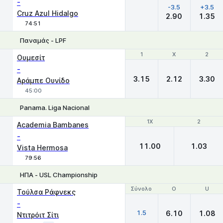
-
-3.5
+3.5
Cruz Azul Hidalgo
2.90
1.35
74:51
Παναμάς - LPF
1
1
X
X
2
2
Ουμεσίτ
-
3.15
2.12
3.30
Αράμπε Ουνίδο
45:00
Panama. Liga Nacional
1X
1X
2
2
Academia Bambanes
-
11.00
1.03
Vista Hermosa
79:56
ΗΠΑ - USL Championship
Σύνολο
Σύνολο
O
O
U
U
Τούλσα Ράφνεκς
-
1.5
6.10
1.08
Ντιτρόιτ Σίτι