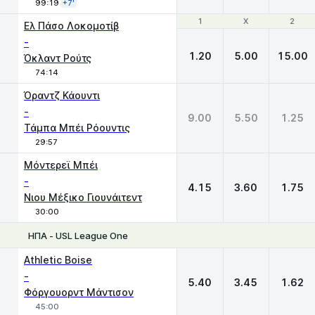
99:19
+7'
1
1
X
X
2
2
Ελ Πάσο Λοκομοτίβ
-
1.20
5.00
15.00
Όκλαντ Ρούτς
74:14
Όραντζ Κάουντι
-
9.00
5.50
1.25
Τάμπα Μπέι Ρόουντις
29:57
Μόντερεϊ Μπέι
-
4.15
3.60
1.75
Νιου Μέξικο Γιουνάιτεντ
30:00
ΗΠΑ - USL League One
1
X
2
Athletic Boise
-
5.40
3.45
1.62
Φόργουορντ Μάντισον
45:00