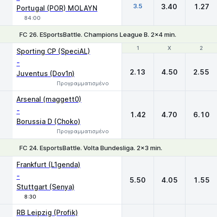
3.5
3.40
1.27
Portugal (POR) MOLAYN
84:00
FC 26. ESportsBattle. Champions League B. 2x4 min.
1
1
X
X
2
2
Sporting CP (SpeciAL)
-
2.13
4.50
2.55
Juventus (Dov1n)
Προγραμματισμένο
Arsenal (maggett0)
-
1.42
4.70
6.10
Borussia D (Choko)
Προγραμματισμένο
FC 24. EsportsBattle. Volta Bundesliga. 2x3 min.
1
X
2
Frankfurt (L1genda)
-
5.50
4.05
1.55
Stuttgart (Senya)
8:30
RB Leipzig (Profik)