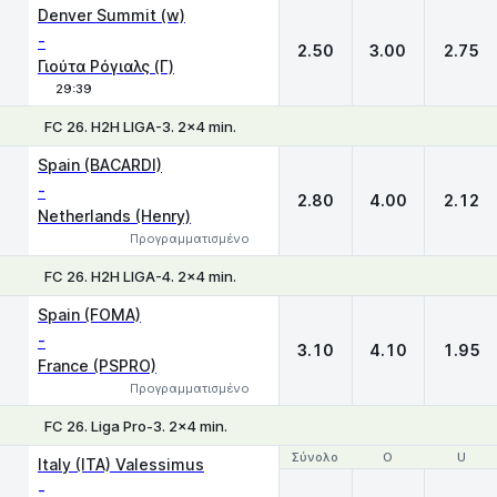
1
X
2
Denver Summit (w)
-
2.50
3.00
2.75
Γιούτα Ρόγιαλς (Γ)
29:39
FC 26. H2H LIGA-3. 2x4 min.
1
X
2
Spain (BACARDI)
-
2.80
4.00
2.12
Netherlands (Henry)
Προγραμματισμένο
FC 26. H2H LIGA-4. 2x4 min.
1
X
2
Spain (FOMA)
-
3.10
4.10
1.95
France (PSPRO)
Προγραμματισμένο
FC 26. Liga Pro-3. 2x4 min.
Σύνολο
Σύνολο
O
O
U
U
Italy (ITA) Valessimus
-