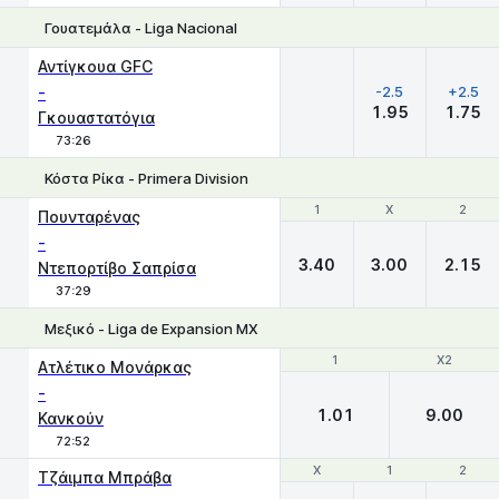
Γουατεμάλα - Liga Nacional
Χ
1
2
Αντίγκουα GFC
-
-2.5
+2.5
1.95
1.75
Γκουαστατόγια
73:26
Κόστα Ρίκα - Primera Division
1
1
X
X
2
2
Πουνταρένας
-
3.40
3.00
2.15
Ντεπορτίβο Σαπρίσα
37:29
Μεξικό - Liga de Expansion MX
1
1
X2
X2
Ατλέτικο Μονάρκας
-
1.01
9.00
Κανκούν
72:52
Χ
Χ
1
1
2
2
Τζάιμπα Μπράβα