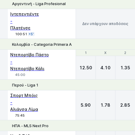
Αργεντινή - Liga Profesional
Ιντεπεντιέντε
-
Δεν υπάρχουν αποδόσεις
Πλατένσε
100:51
+5'
Κολομβία - Categoria Primera A
1
1
X
X
2
2
Ντεπορτίβο Πάστο
-
12.50
4.10
1.35
Ντεπορτίβο Κάλι
45:00
Περού - Liga 1
1
X
2
Σπορτ Μπόις
-
5.90
1.78
2.85
Αλιάνσα Λίμα
75:45
ΗΠΑ - MLS Next Pro
1
X
2