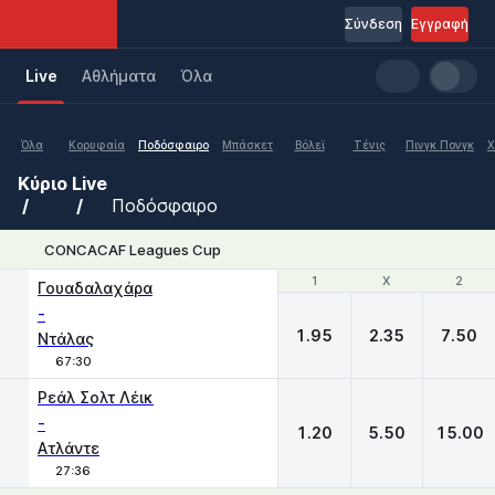
Σύνδεση
Εγγραφή
Live
Aθλήματα
Όλα
Όλα
Κορυφαία
Ποδόσφαιρο
Μπάσκετ
Βόλεϊ
Τένις
Πινγκ Πονγκ
Χ
Κύριο
Live
Ποδόσφαιρο
CONCACAF Leagues Cup
1
1
X
X
2
2
Γουαδαλαχάρα
-
1.95
2.35
7.50
Ντάλας
67:30
Ρεάλ Σολτ Λέικ
-
1.20
5.50
15.00
Ατλάντε
27:36