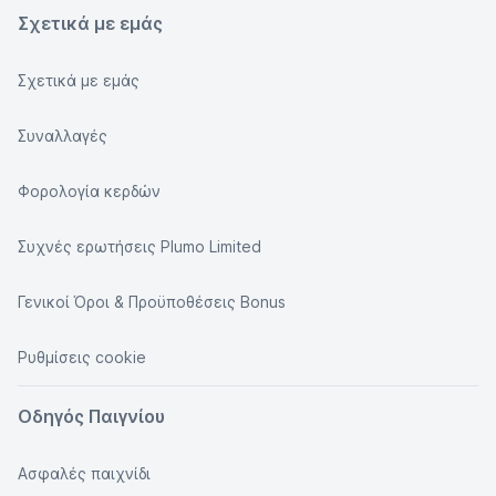
Σχετικά με εμάς
Σχετικά με εμάς
Συναλλαγές
Φορολογία κερδών
Συχνές ερωτήσεις Plumo Limited
Γενικοί Όροι & Προϋποθέσεις Bonus
Ρυθμίσεις cookie
Οδηγός Παιγνίου
Ασφαλές παιχνίδι