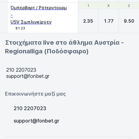
1
1
X
X
2
2
Όμπερβαρτ / Ρότερντουρμ
-
2.35
1.77
9.50
USV Σιμπλινκίρχεν
81:23
Στοιχήματα live στο άθλημα Αυστρία -
Regionalliga (Ποδόσφαιρο)
210 2207023
support@fonbet.gr
Επικοινωνήστε μαζί μας
210 2207023
support@fonbet.gr