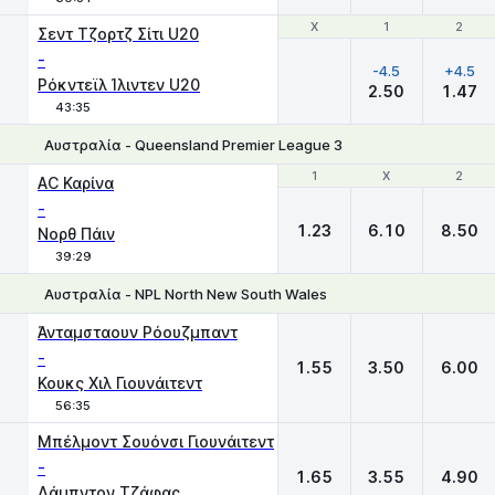
Χ
Χ
1
1
2
2
Σεντ Τζορτζ Σίτι U20
-
-4.5
+4.5
Ρόκντεϊλ Ίλιντεν U20
2.50
1.47
43:35
Αυστραλία - Queensland Premier League 3
1
1
X
X
2
2
AC Καρίνα
-
1.23
6.10
8.50
Νορθ Πάιν
39:29
Αυστραλία - NPL North New South Wales
1
X
2
Άνταμσταουν Ρόουζμπαντ
-
1.55
3.50
6.00
Κουκς Χιλ Γιουνάιτεντ
56:35
Μπέλμοντ Σουόνσι Γιουνάιτεντ
-
1.65
3.55
4.90
Λάμπντον Τζάφας