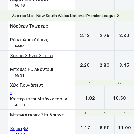
56:16
Αυστραλία - New South Wales National Premier League 2
1
X
2
Νόρθερν Τάιγκερς
-
2.13
2.75
3.80
Ράινταλμιρ Λάιονς
53:52
Χακόα Σίδνεϊ Σίτι Ιστ
-
2.20
2.80
3.45
Μπουλς FC Ακάντεμι
55:31
1
1
X2
X2
Χιλς Γιουνάιτεντ
-
1.02
10.50
Κάντερμπερι Μπάνκστοουν
43:50
1
1
X
X
2
2
Μπανκστάουν Σίτι Λάιονς
-
1.17
6.60
11.00
Χέρστβιλ