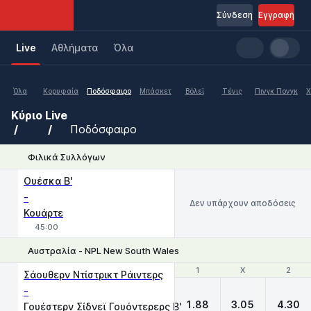
Σύνδεση
Εγγραφή
Live
Aθλήματα
Όλα
Όλα
Κορυφαία
Ποδόσφαιρο
Μπάσκετ
Βόλεϊ
Τένις
Πινγκ Πονγκ
Χ
Κύριο
Live
Ποδόσφαιρο
Φιλικά Συλλόγων
Ουέσκα Β'
-
Δεν υπάρχουν αποδόσεις
Κουάρτε
45:00
Αυστραλία - NPL New South Wales
1
1
X
X
2
2
Σάουθερν Ντίστρικτ Ράιντερς
-
1.88
3.05
4.30
Γουέστερν Σίδνεϊ Γουόντερερς Β'