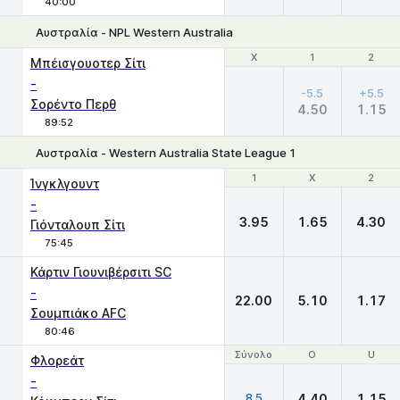
40:00
Αυστραλία - NPL Western Australia
Χ
Χ
1
1
2
2
Μπέισγουοτερ Σίτι
-
-5.5
+5.5
Σορέντο Περθ
4.50
1.15
89:52
Αυστραλία - Western Australia State League 1
1
1
X
X
2
2
Ίνγκλγουντ
-
3.95
1.65
4.30
Γιόνταλουπ Σίτι
75:45
Κάρτιν Γιουνιβέρσιτι SC
-
22.00
5.10
1.17
Σουμπιάκο AFC
80:46
Σύνολο
Σύνολο
O
O
U
U
Φλορεάτ
-
8.5
4.40
1.15