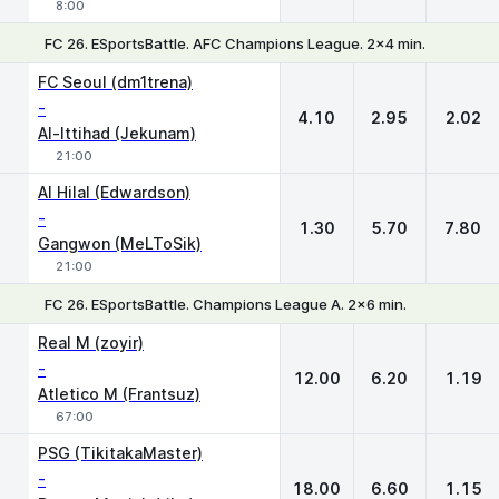
8:00
FC 26. ESportsBattle. AFC Champions League. 2x4 min.
1
X
2
FC Seoul (dm1trena)
-
4.10
2.95
2.02
Al-Ittihad (Jekunam)
21:00
Al Hilal (Edwardson)
-
1.30
5.70
7.80
Gangwon (MeLToSik)
21:00
FC 26. ESportsBattle. Champions League A. 2x6 min.
1
X
2
Real M (zoyir)
-
12.00
6.20
1.19
Atletico M (Frantsuz)
67:00
PSG (TikitakaMaster)
-
18.00
6.60
1.15