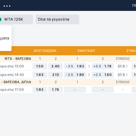
...
ΕΙΚΟΝΙΚΆ ΠΑΙΧΝΊΔΙΑ
ΑΠΟΤΕΛΕΣΜΑΤΑ
ΆΡΘΡΑ
ΕΦΑΡΜΟΓ
Π
WTA 125K
Όλα τα γεγονότα
ήματα
ΑΠΟΤΈΛΕΣΜΑ
ΧΆΝΤΙΚΑΠ
ΣΎΝΟ
WTA - ΒΑΡΣΟΒΊΑ
1
2
1
2
ΣΎΝΟΛΟ
ερα στις 13:00
1.50
2.40
-3.5
1.92
+3.5
1.78
21.5
1
ερα στις 14:30
1.63
2.13
-2.5
1.90
+2.5
1.80
21.5
1
 - ΒΑΡΣΟΒΊΑ, ΔΙΠΛΆ
1
2
1
2
ΣΎΝΟΛΟ
ερα στις 17:00
1.92
1.78
-
-
-