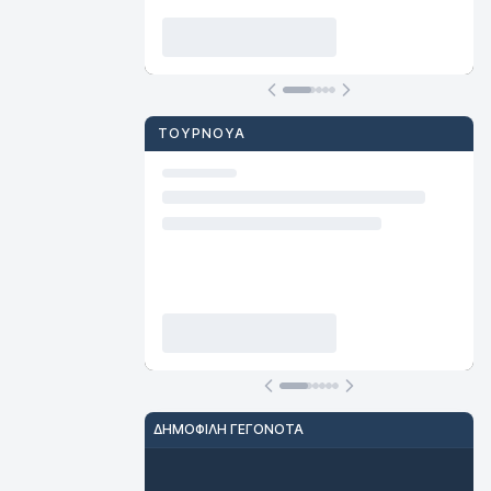
ΤΟΥΡΝΟΥΆ
ΔΗΜΟΦΙΛΉ ΓΕΓΟΝΌΤΑ
Ποδόσφαιρο
Μπάσκετ
Βόλεϊ
Τένις
Πινγκ Πονγκ