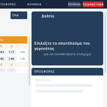
...
Σύνδεση
Εγγραφή τώρα
ΕΣ
ΡΟΣΦΟΡΕΣ
ΒΟΉΘΕΙΑ
Όλα
Δελτίο
ΛΑ
Επιλέξτε το αποτέλεσμα του
O
U
γεγονότος
.93
1.77
+65
για να τοποθετήσετε στοίχημα
.85
1.85
+18
O
U
-
-
ΠΡΟΣΦΟΡΈΣ