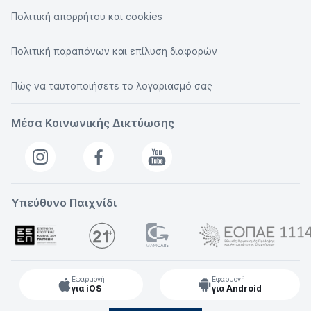
Πολιτική απορρήτου και cookies
Πολιτική παραπόνων και επίλυση διαφορών
Πώς να ταυτοποιήσετε το λογαριασμό σας
Μέσα Κοινωνικής Δικτύωσης
Υπεύθυνο Παιχνίδι
Εφαρμογή
Εφαρμογή
για iOS
για Android