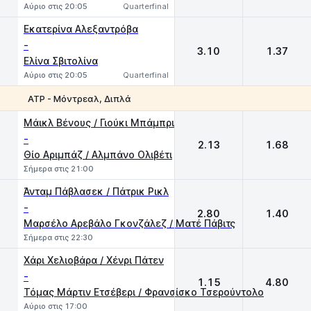
Αύριο στις 20:05
Quarterfinal
Eκατερίνα Αλεξαντρόβα
-
3.10
1.37
Ελίνα Σβιτολίνα
Αύριο στις 20:05
Quarterfinal
ATP - Μόντρεαλ, Διπλά
1
2
Μάικλ Βένους / Γιούκι Μπάμπρι
-
2.13
1.68
Θίο Αριμπάζ / Αλμπάνο Ολιβέτι
Σήμερα στις 21:00
Άνταμ Πάβλασεκ / Πάτρικ Ρικλ
-
2.80
1.40
Μαρσέλο Αρεβάλο Γκονζάλεζ / Ματέ Πάβιτς
Σήμερα στις 22:30
Χάρι Χελιοβάρα / Χένρι Πάτεν
-
1.15
4.80
Τόμας Μάρτιν Ετσέβερι / Φρανσίσκο Τσερούντολο
Αύριο στις 17:00