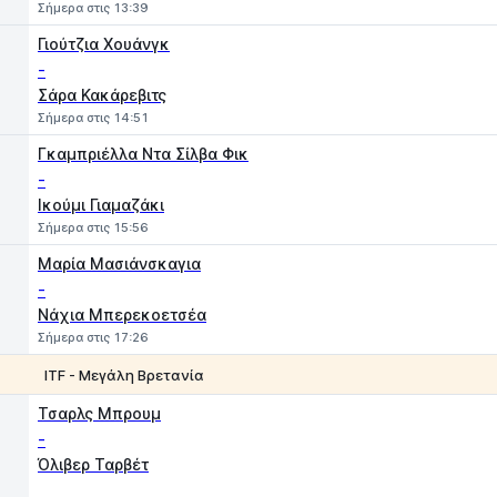
Σήμερα στις 13:39
Γιούτζια Χουάνγκ
-
Σάρα Κακάρεβιτς
Σήμερα στις 14:51
Γκαμπριέλλα Ντα Σίλβα Φικ
-
Ικούμι Γιαμαζάκι
Σήμερα στις 15:56
Μαρία Μασιάνσκαγια
-
Νάχια Μπερεκοετσέα
Σήμερα στις 17:26
ITF - Μεγάλη Βρετανία
1
2
Τσαρλς Μπρουμ
-
Όλιβερ Ταρβέτ