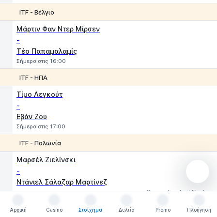
ITF - Βέλγιο
1
2
Μάρτιν Φαν Ντερ Μίρσεν
-
Τέο Παπαμαλαμίς
Σήμερα στις 16:00
ITF - ΗΠΑ
1
2
Τίμο Λεγκούτ
-
Εβάν Ζου
Σήμερα στις 17:00
ITF - Πολωνία
1
2
Μαρσέλ Ζιελίνσκι
-
Ντάνιελ Σάλαζαρ Μαρτίνεζ
Connection lost Final
ITF - Ρουμανία
Αρχική
Casino
Στοίχημα
Δελτίο
Promo
Πλοήγηση
Αρχική
Casino
Στοίχημα
Δελτίο
Promo
Πλοήγηση