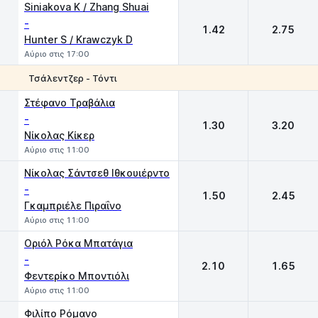
Siniakova K / Zhang Shuai
-
1.42
2.75
Hunter S / Krawczyk D
Αύριο στις 17:00
Τσάλεντζερ - Τόντι
1
2
Στέφανο Τραβάλια
-
1.30
3.20
Νίκολας Κίκερ
Αύριο στις 11:00
Νίκολας Σάντσεθ Ιθκουιέρντο
-
1.50
2.45
Γκαμπριέλε Πιραΐνο
Αύριο στις 11:00
Οριόλ Ρόκα Μπατάγια
-
2.10
1.65
Φεντερίκο Μποντιόλι
Αύριο στις 11:00
Φιλίπο Ρόμανο