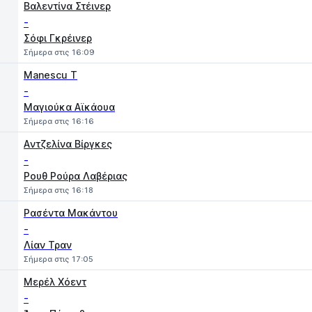
Βαλεντίνα Στέινερ
-
Σόφι Γκρέινερ
Σήμερα στις 16:09
Manescu T
-
Μαγιούκα Αϊκάουα
Σήμερα στις 16:16
Aντζελίνα Βίργκες
-
Ρουθ Ρούρα Λαβέριας
Σήμερα στις 16:18
Ρασέντα Μακάντου
-
Λίαν Τραν
Σήμερα στις 17:05
Μερέλ Χόεντ
-