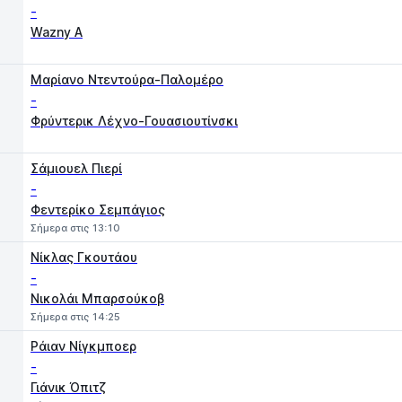
-
Wazny A
Μαρίανο Ντεντούρα-Παλομέρο
-
Φρύντερικ Λέχνο-Γουασιουτίνσκι
Σάμιουελ Πιερί
-
Φεντερίκο Σεμπάγιος
Σήμερα στις 13:10
Νίκλας Γκουτάου
-
Νικολάι Μπαρσούκοβ
Σήμερα στις 14:25
Ράιαν Νίγκμποερ
-
Γιάνικ Όπιτζ