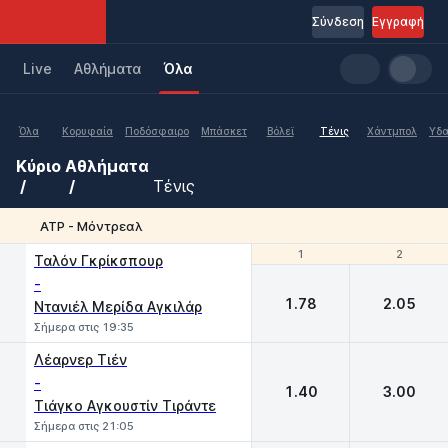
Σύνδεση
Εγγραφή
Live
Aθλήματα
Όλα
Όλα
Κορυφαία
Ποδόσφαιρο
Μπάσκετ
Βόλεϊ
Τένις
Χάντμπολ
Υδα
Κύριο
Αθλήματα
Τένις
ATP - Μόντρεαλ
1
1
2
2
Ταλόν Γκρίκσπουρ
-
1.78
2.05
Ντανιέλ Μερίδα Αγκιλάρ
Σήμερα στις 19:35
Λέαρνερ Τιέν
-
1.40
3.00
Τιάγκο Αγκουστίν Τιράντε
Σήμερα στις 21:05