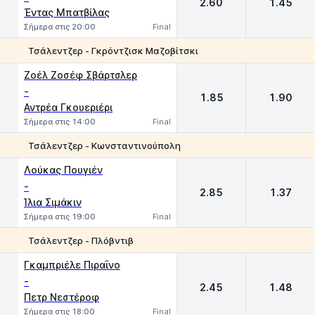
2.60
1.45
Έντας Μπατβίλας
Σήμερα στις 20:00
Final
Τσάλεντζερ - Γκρόντζισκ Μαζοβίτσκι
1
2
Ζοέλ Ζοσέφ Σβάρτσλερ
-
1.85
1.90
Αντρέα Γκουεριέρι
Σήμερα στις 14:00
Final
Τσάλεντζερ - Κωνσταντινούπολη
1
2
Λούκας Πουγιέν
-
2.85
1.37
Ίλια Σιμάκιν
Σήμερα στις 19:00
Final
Τσάλεντζερ - Πλόβντιβ
1
2
Γκαμπριέλε Πιραΐνο
-
2.45
1.48
Πετρ Νεστέροφ
Σήμερα στις 18:00
Final