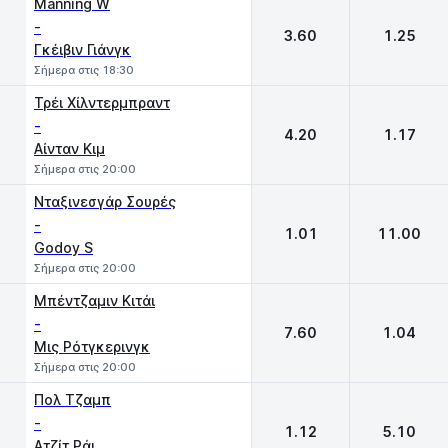
Manning W
-
3.60
1.25
Γκέιβιν Γιάνγκ
Σήμερα στις 18:30
Τρέι Χίλντερμπραντ
-
4.20
1.17
Αίνταν Κιμ
Σήμερα στις 20:00
Νταξινεσγάρ Σουρές
-
1.01
11.00
Godoy S
Σήμερα στις 20:00
Μπέντζαμιν Κιτάι
-
7.60
1.04
Μις Ρότγκερινγκ
Σήμερα στις 20:00
Πολ Τζαμπ
-
1.12
5.10
Ατζίτ Ράι