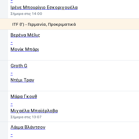
-
Ιρένε Μπουρίγιο Εσκοριχουέλα
Σήμερα στις 14:00
ITF (Γ) - Γερμανία, Προκριματικά
1
2
Βερένα Μέλις
-
Μονίκ Μπάρι
Groth G
-
Ντέμι Τραν
Μάρα Γκουθ
-
Μιχαέλα Μπαϊέρλοβα
Σήμερα στις 13:07
Λάιμα Βλάντσον
-