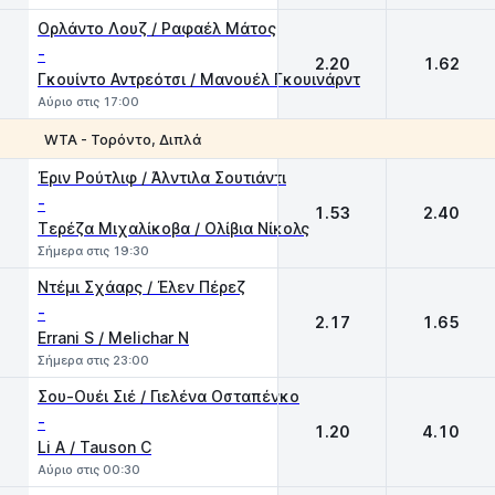
Ορλάντο Λουζ / Ραφαέλ Μάτος
-
2.20
1.62
Γκουίντο Αντρεότσι / Μανουέλ Γκουινάρντ
Αύριο στις 17:00
WTA - Τορόντο, Διπλά
1
2
Έριν Ρούτλιφ / Άλντιλα Σουτιάντι
-
1.53
2.40
Τερέζα Μιχαλίκοβα / Ολίβια Νίκολς
Σήμερα στις 19:30
Ντέμι Σχάαρς / Έλεν Πέρεζ
-
2.17
1.65
Errani S / Melichar N
Σήμερα στις 23:00
Σου-Ουέι Σιέ / Γιελένα Οσταπένκο
-
1.20
4.10
Li A / Tauson C
Αύριο στις 00:30