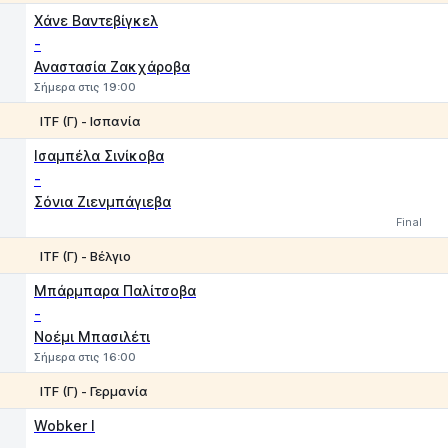
1
2
Χάνε Βαντεβίγκελ
-
Αναστασία Ζακχάροβα
Σήμερα στις 19:00
ITF (Γ) - Ισπανία
1
2
Iσαμπέλα Σινίκοβα
-
Σόνια Ζιενμπάγιεβα
Final
ITF (Γ) - Βέλγιο
1
2
Μπάρμπαρα Παλίτσοβα
-
Νοέμι Μπασιλέτι
Σήμερα στις 16:00
ITF (Γ) - Γερμανία
1
2
Wobker I