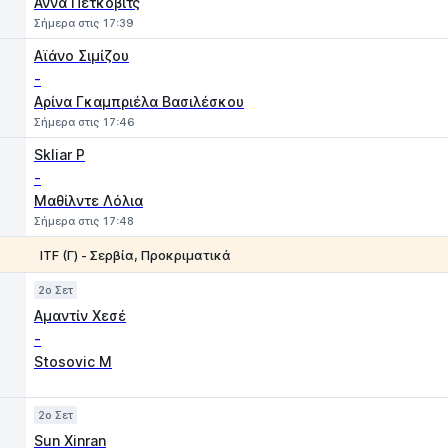
Άννα Πέτκοβιτς
Σήμερα στις 17:39
Αϊάνο Σιμίζου
-
Αρίνα Γκαμπριέλα Βασιλέσκου
Σήμερα στις 17:46
Skliar P
-
Μαθίλντε Λόλια
Σήμερα στις 17:48
ITF (Γ) - Σερβία, Προκριματικά
1
2
2o Σετ
Αμαντίν Χεσέ
-
Stosovic M
Πόντος
1
2
2o Σετ
Sun Xinran