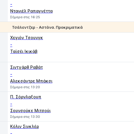
-
Ντανιέλ Ραπαγνέττα
Σήμερα στις 16:25
Τσάλεντζερ - Αστάνα. Προκριματικά
1
2
Χεγιόν Τσουνγκ
-
Ταϊσέι Ικικάβ
Σιντχάρθ Ραβάτ
-
Αλεκσάντρε Μπάκσι
Σήμερα στις 13:20
Π. Σόρνλαξουπ
-
Σουνσούκε Μιτσούι
Σήμερα στις 13:30
Kόλιν Σινκλέρ
-